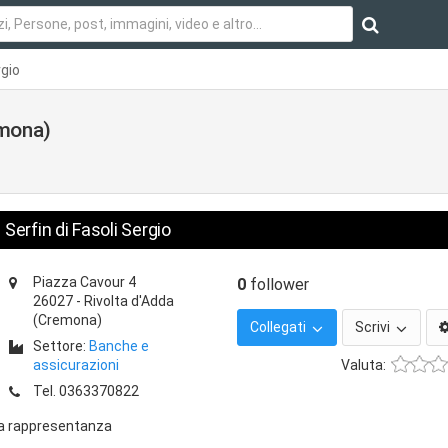
rgio
emona)
Serfin di Fasoli Sergio
Piazza Cavour 4
0
follower
26027
-
Rivolta d'Adda
(Cremona)
Collegati
Scrivi
Settore:
Banche e
assicurazioni
Valuta:
Tel.
0363370822
za rappresentanza