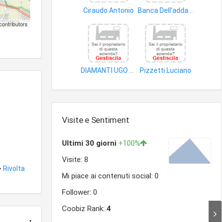
Ciraudo Antonio
Banca Dell'adda Credito Cooperativo Soc.Coop
polizze assicurative
denaro
contributors
DIAMANTI UGO GIUSEPPE
Pizzetti Luciano
assicurazioni vita
contratti assicurativi
Visite e Sentiment
>
Rivolta