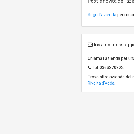
Post e novità dell'az
Segui l'azienda
per riman
Invia un messaggio
Chiama l'azienda per u
Tel.
0363370822
Trova altre aziende del
Rivolta d'Adda