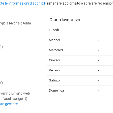
te le informazioni disponibili
, rimanere aggiornato o scrivere recension
Orario lavorativo
ergio a Rivolta d'Adda
Lunedì
-
Martedì
-
R)
Mercoledì
-
Giovedì
-
Venerdì
-
Sabato
-
93
Domenica
-
fornito un sito web
-fasoli-sergio.it)
nta gestore