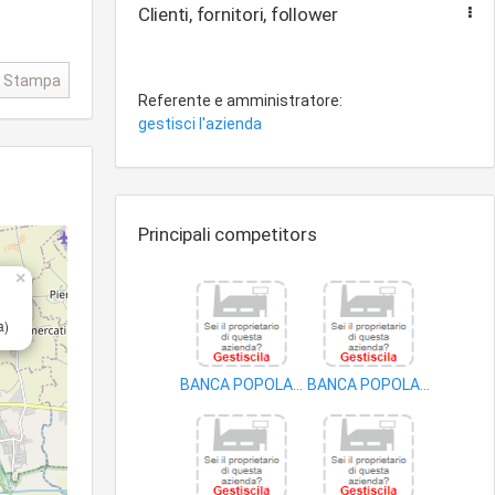
Clienti, fornitori, follower
Stampa
Referente e amministratore:
gestisci l'azienda
Principali competitors
×
a)
BANCA POPOLARE DI MILANO SOC COOP A RL
BANCA POPOLARE DI SONDRIO
banca centrale
banca centrale