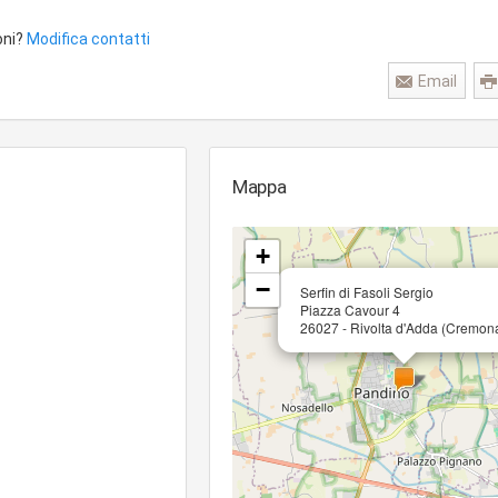
oni?
Modifica contatti
Email
Mappa
+
−
Serfin di Fasoli Sergio
Piazza Cavour 4
26027 - Rivolta d'Adda (Cremon