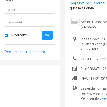
Registrati per vedere tut
questa azienda
Serfin di Fasoli S
(Cremona)
Ricordami
Piazza Cavour 4
Rivolta d'Adda
(C
26027
Italia
Recupera i dati di accesso
Tel.
0363370822
Fax.
0363371126
P.IVA
013221401
L'azienda non ha 
(es. www.serfin-di
Per inserirlo
dive