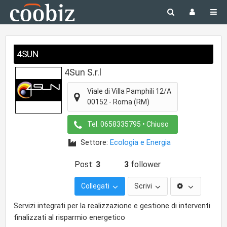
4SUN
4Sun S.r.l
Viale di Villa Pamphili 12/A
00152
-
Roma
(RM)
Tel.
0658335795
• Chiuso
Settore:
Ecologia e Energia
Post:
3
3
follower
Collegati
Scrivi
Servizi integrati per la realizzazione e gestione di interventi
finalizzati al risparmio energetico