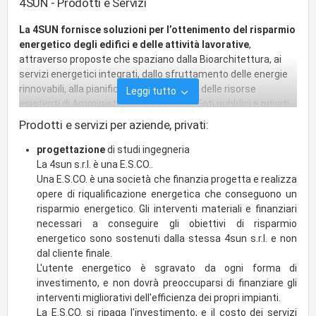
4SUN - Prodotti e Servizi
La 4SUN fornisce soluzioni per l’ottenimento del risparmio
energetico degli edifici e delle attività lavorative
,
attraverso proposte che spaziano dalla Bioarchitettura, ai
servizi energetici integrati, dallo sfruttamento delle energie
rinnovabili, alla pianificazione gestionale delle risorse
Leggi tutto
esistenti di Amministrazioni pubbliche, Enti pubblici e privati,
persone fisiche, persone giuridiche, privati e chiunque voglia
Prodotti e servizi per aziende, privati:
risparmiare energia e ami l’ambiente.
progettazione
di studi ingegneria
La 4SUN offre tutti i servizi per la progettazione
La 4sun s.r.l. è una E.S.CO..
architettonica ed impiantistica finalizzata al risparmio
Una E.S.CO. è una società che finanzia progetta e realizza
energetico nei nuovi edifici o la riqualificazione energetica
opere di riqualificazione energetica che conseguono un
degli edifici esistenti attraverso analisi diagnostiche e studi
risparmio energetico. Gli interventi materiali e finanziari
di fattibilità che ne individuino gli sprechi di energia.
necessari a conseguire gli obiettivi di risparmio
Inoltre la 4SUN offre la progettazione e fornitura in opera di
energetico sono sostenuti dalla stessa 4sun s.r.l. e non
impianti che consento di sfruttare le fonti di energia
dal cliente finale.
rinnovabile (fotovoltaico, solare termico, recupero acque
L'utente energetico è sgravato da ogni forma di
piovane, geotermia, etc.), assistendo il Committente anche
investimento, e non dovrà preoccuparsi di finanziare gli
nel disbrigo delle pratiche burocratiche e nella scelta degli
interventi migliorativi dell'efficienza dei propri impianti.
strumenti finanziari più adatti all’operazione economica da
La E.S.CO. si ripaga l'investimento, e il costo dei servizi