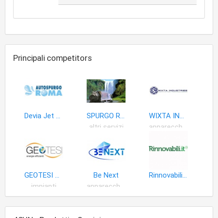
Principali competitors
Devia Jet Autospurgo Roma
SPURGO ROMA
WIXTA INDUSTRIES
altri servizi
apparecchi e accessori impianti riscaldamento
GEOTESI S.r.l. - Roma
Be Next
Rinnovabili.it
impianti
apparecchi illuminazione