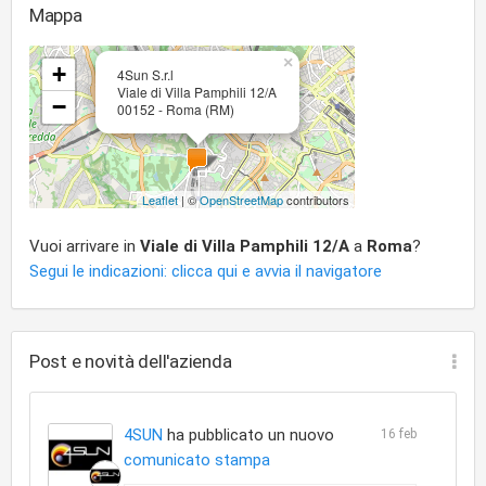
Mappa
×
+
4Sun S.r.l
Viale di Villa Pamphili 12/A
−
00152 - Roma (RM)
Leaflet
| ©
OpenStreetMap
contributors
Vuoi arrivare in
Viale di Villa Pamphili 12/A
a
Roma
?
Segui le indicazioni: clicca qui e avvia il navigatore
Post e novità dell'azienda
4SUN
ha pubblicato un nuovo
16 feb
comunicato stampa