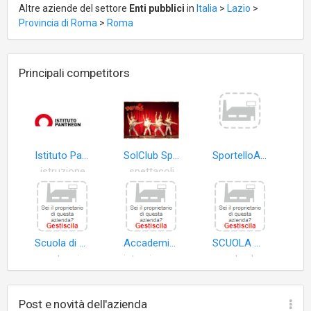
Altre aziende del settore
Enti pubblici
in
Italia
>
Lazio
>
Provincia di Roma
>
Roma
Principali competitors
Istituto Pantheon Design & Technology
SolClub Spettacoli
SportelloAmico
istruzione
spettacoli
Scuola di Danza Classica Tersicore di Lodi Gabriella S.a.s
Accademia Nazionale dei Lincei
SCUOLA MATERNA VILLA LAZZARONI
scuole primarie
istruzione universitaria
scuole elementari
Post e novità dell'azienda