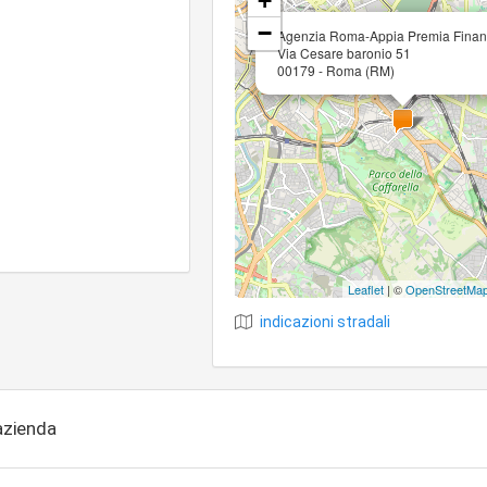
+
−
Agenzia Roma-Appia Premia Fina
Via Cesare baronio 51
00179 - Roma (RM)
Leaflet
| ©
OpenStreetMa
indicazioni stradali
'azienda