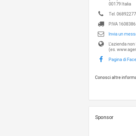
00179
Italia
Tel.
06892277
P.IVA
1608386
Invia un mess
L'azienda non 
(es. www.agen
Pagina di Fac
Conosci altre inform
Sponsor