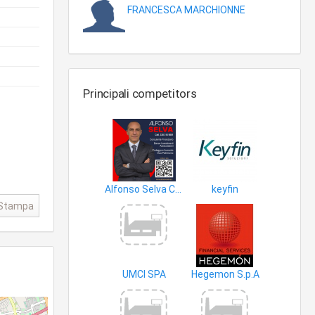
FRANCESCA MARCHIONNE
Principali competitors
Alfonso Selva Consulente Finanziario
keyfin
prodotti finanziari
Stampa
UMCI SPA
Hegemon S.p.A
prodotti finanziari
prodotti finanziari