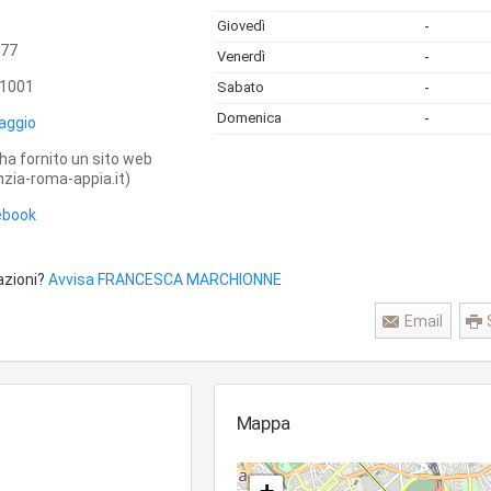
Giovedì
-
77
Venerdì
-
1001
Sabato
-
Domenica
-
aggio
ha fornito un sito web
zia-roma-appia.it)
ebook
azioni?
Avvisa FRANCESCA MARCHIONNE
Email
Mappa