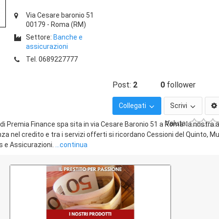
Via Cesare baronio 51
00179
-
Roma
(RM)
Settore:
Banche e
assicurazioni
Tel.
0689227777
Post:
2
0
follower
Collegati
Scrivi
Valuta:
i Premia Finance spa sita in via Cesare Baronio 51 a Roma. la nostra 
a nel credito e tra i servizi offerti si ricordano Cessioni del Quinto, Mu
fs e Assicurazioni.
...continua