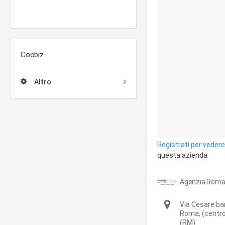
Coobiz
Altro
Registrati per vedere 
questa azienda
Agenzia Roma
Via Cesare ba
Roma,
(centr
(RM)