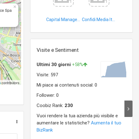
×
nce Spa
Capital Management-Group
Confidi Media Italia
assicurazioni
consorzi di garanzia collettiva fidi
Visite e Sentiment
p
contributors