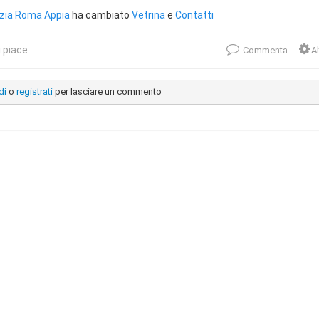
zia Roma Appia
ha cambiato
Vetrina
e
Contatti
 piace
Commenta
Al
di
o
registrati
per lasciare un commento