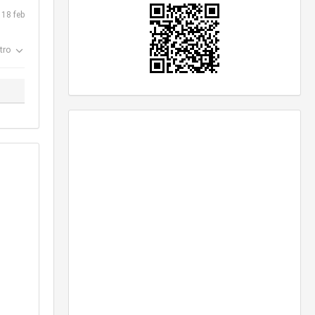
18 feb
tro