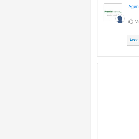
Agen
Mi
Acce