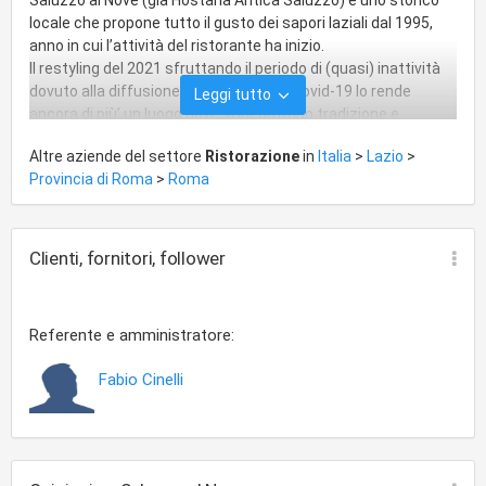
locale che propone tutto il gusto dei sapori laziali dal 1995,
anno in cui l’attività del ristorante ha inizio.
Il restyling del 2021 sfruttando il periodo di (quasi) inattività
dovuto alla diffusione della pandemia Covid-19 lo rende
Leggi tutto
ancora di più’ un luogo dove si incontrano tradizione e
innovazione.
Altre aziende del settore
Ristorazione
in
Italia
>
Lazio
>
Nuove forme anche nei piatti pur rimanendo saldamente
Provincia di Roma
>
Roma
ancorati ai principi fondamentali della tradizione ovvero
qualità assoluta, territorialità e stagionalità. In un ambiente e
in un’atmosfera unica potrete trascorrere piacevoli pranzi e
cene in compagnia della famiglia e degli amici, gustando
Clienti, fornitori, follower
piatti di alta qualità."
Referente e amministratore:
Fabio Cinelli