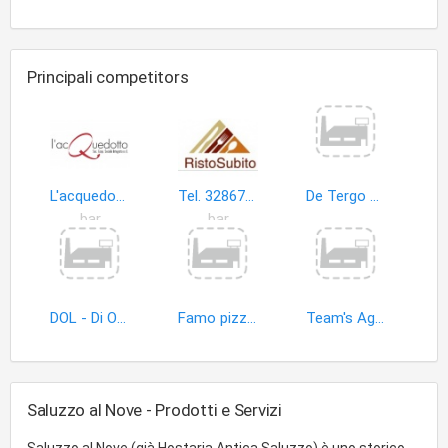
Principali competitors
L'acquedotto Soc.Coop. Sociale Integrata a Responsabilita' Limitata
Tel. 3286793784 - Ristosubito Attrezzature Ristorazione
De Tergo srls
bar
bar
DOL - Di Origine Laziale | Distribuzione
Famo pizza bona pe' tutti
Team's Agenzia Macoratti
Saluzzo al Nove - Prodotti e Servizi
Saluzzo al Nove (già Hostaria Antica Saluzzo) è uno storico