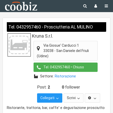
Tel. 0432957460 - Prosciutteria AL MULINO
Kruna S.r.l.
Via Giosue' Carducci 1
33038
-
San Daniele del Friuli
(Udine)
Tel.
0432957460
• Chiuso
Settore:
Ristorazione
Post:
2
0
follower
Collegati
Scrivi
Ristorante, trattoria, bar, caffe' e degustazione prosciutto