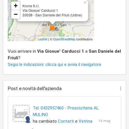
×
+
Kruna S.r.l.
Via Giosue' Carducci 1
−
33038 - San Daniele del Friuli (Udine)
Leaflet
| ©
OpenStreetMap
contributors
Vuoi arrivare in
Via Giosue' Carducci 1
a
San Daniele del
Friuli
?
Segui le indicazioni: clicca qui e avvia il navigatore
Post e novità dell'azienda
Tel. 0432957460 - Prosciutteria AL
MULINO
ha cambiato
Contatti
e
Vetrina
16 mag