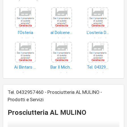
l'Osteria
al Dolcenero
L'osteria Di Tancredi
prodotti alimentari
prodotti alimentari
prodotti alimentari
Ai Bintars S.n.c. di Bortoluzzi Primo & C
Bar Il Michelaccio di Mareschi Michele
Tel. 0432957142 - Al Bersagliere
bar
enoteche
enoteche
Tel. 0432957460 - Prosciutteria AL MULINO -
Prodotti e Servizi
Prosciutteria AL MULINO