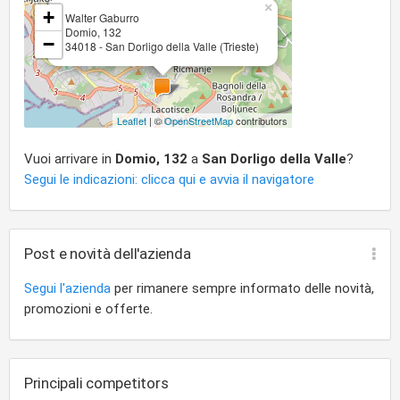
×
+
Walter Gaburro
Domio, 132
−
34018 - San Dorligo della Valle (Trieste)
Leaflet
| ©
OpenStreetMap
contributors
Vuoi arrivare in
Domio, 132
a
San Dorligo della Valle
?
Segui le indicazioni: clicca qui e avvia il navigatore
Post e novità dell'azienda
Segui l'azienda
per rimanere sempre informato delle novità,
promozioni e offerte.
Principali competitors