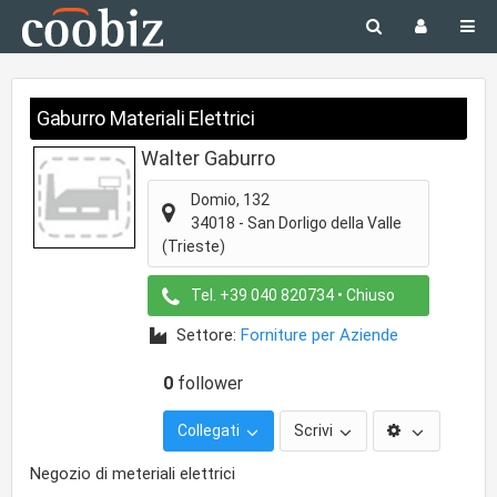
Gaburro Materiali Elettrici
Walter Gaburro
Domio, 132
34018
-
San Dorligo della Valle
(Trieste)
Tel.
+39 040 820734
• Chiuso
Settore:
Forniture per Aziende
0
follower
Collegati
Scrivi
Negozio di meteriali elettrici