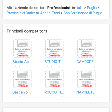
Altre aziende del settore
Professionisti
in
Italia
>
Puglia
>
Provincia di Barletta-Andria-Trani
>
San Ferdinando di Puglia
Principali competitors
Studio Ac3 S.n.c. di Cagnazzi Raffaele Michele & C
STUDIO TECNICO AP
CAMPOREALE MARIA ROSARIA
studi ingegneria
studi architettura
cause civili
Dascanio Giuseppe
ROCCOTIELLO LUCIA ANNA ANGELA
NAPOLETANO GIACOMO
studi pubblicitari
cause civili
geometri