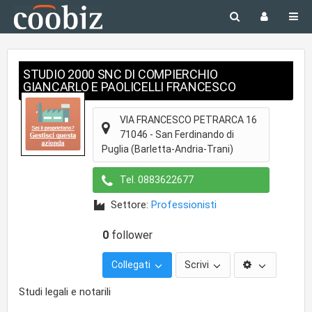
STUDIO 2000 SNC DI COMPIERCHIO
GIANCARLO E PAOLICELLI FRANCESCO
VIA FRANCESCO PETRARCA 16
71046
-
San Ferdinando di
Puglia
(Barletta-Andria-Trani)
Tel.
0883622677
Settore:
Professionisti
0
follower
Collegati
Scrivi
Studi legali e notarili