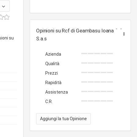
Opinioni su Rcf di Geambasu Ioana & C.
sioni su
S.a.s
Azienda
Qualità
Prezzi
Rapidità
Assistenza
C.R.
Aggiungi la tua Opinione