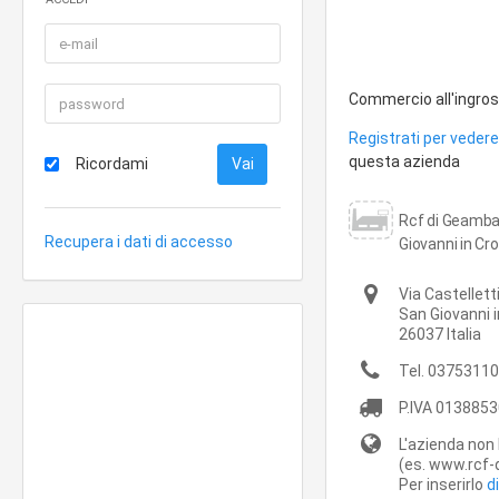
Commercio all'ingros
Registrati per vedere 
questa azienda
Ricordami
Rcf di Geambas
Recupera i dati di accesso
Giovanni in C
Via Castellett
San Giovanni 
26037
Italia
Tel.
03753110
P.IVA
0138853
L'azienda non 
(es. www.rcf-d
Per inserirlo
d