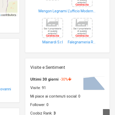
Mengon Legnami
L'ufficio Moderno di Brambini Giovanni e Brenno S.n.c
p
contributors
elementi falegnameria edilizia
articoli cartoleria
Mainardi S.r.l
Falegnameria Ruffini e Consoli S.n.c. di Ruffini Ettore e C
articoli cancelleria
elementi falegnameria edilizia
Visite e Sentiment
iovanni