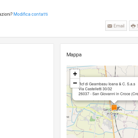
azioni?
Modifica contatti
Email
Mappa
+
−
Rcf di Geambasu Ioana & C. S.a.s
Via Castelletti 30/32
26037 - San Giovanni in Croce (C