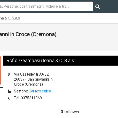
a & C. S.a.s
vanni in Croce (Cremona)
Rcf di Geambasu Ioana & C. S.a.s
Via Castelletti 30/32
26037
-
San Giovanni in
Croce
(Cremona)
Settore:
Cartotecnica
Tel.
0375311069
0
follower