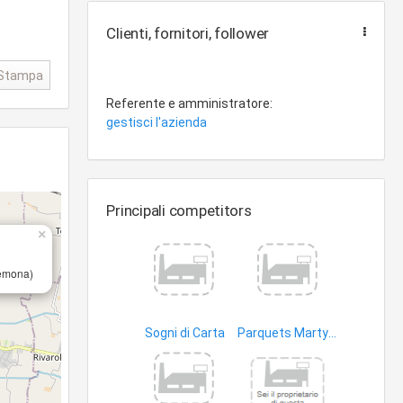
Clienti, fornitori, follower
Stampa
Referente e amministratore:
gestisci l'azienda
Principali competitors
×
remona)
Sogni di Carta
Parquets Marty Italia S.r.l
articoli cancelleria
legname