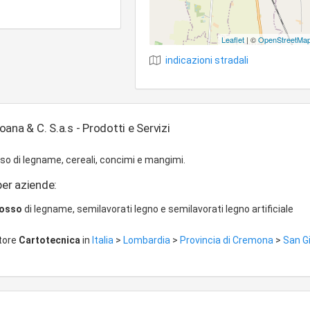
Leaflet
| ©
OpenStreetMa
indicazioni stradali
ana & C. S.a.s - Prodotti e Servizi
so di legname, cereali, concimi e mangimi.
per aziende:
rosso
di legname, semilavorati legno e semilavorati legno artificiale
ttore
Cartotecnica
in
Italia
>
Lombardia
>
Provincia di Cremona
>
San G