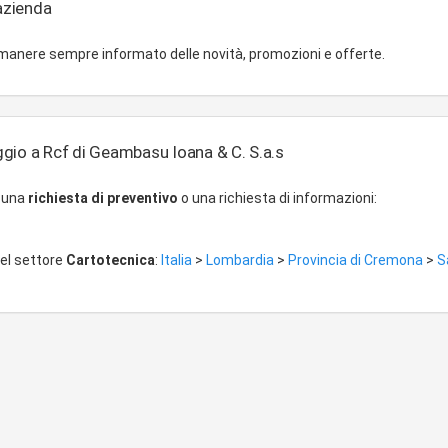
'azienda
imanere sempre informato delle novità, promozioni e offerte.
gio a Rcf di Geambasu Ioana & C. S.a.s
r una
richiesta di preventivo
o una richiesta di informazioni:
del settore
Cartotecnica
:
Italia
>
Lombardia
>
Provincia di Cremona
>
S