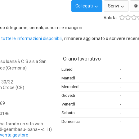
Collegati
Scrivi
Valuta:
so di legname, cereali, concimi e mangimi
tutte le informazioni disponibili
, rimanere aggiornato o scrivere recen
Orario lavorativo
u Ioana & C. S.a.s a San
roce (Cremona)
Lunedì
-
Martedì
-
i 30/32
Mercoledì
-
in Croce
(CR)
Giovedì
-
69
Venerdì
-
Sabato
-
0196
Domenica
-
ha fornito un sito web
i-geambasu-ioana---c...it)
iventa gestore