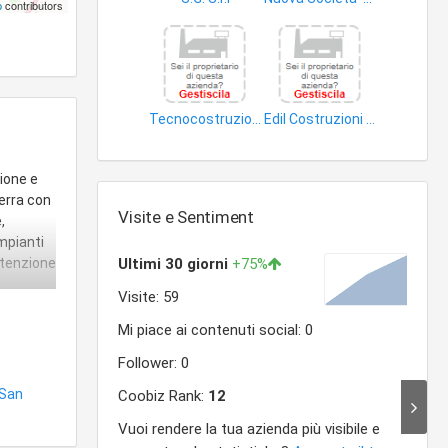
p
contributors
edifici
edifici
Tecnocostruzioni S.r.l
Edil Costruzioni di Iannello Renato
edifici
edifici
ione e
terra con
Visite e Sentiment
,
impianti
utenzione
San