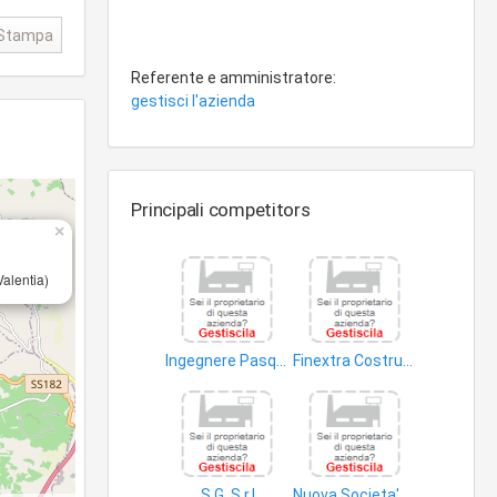
Stampa
Referente e amministratore:
gestisci l'azienda
Principali competitors
×
alentia)
Ingegnere Pasquale Farfaglia
Finextra Costruzioni S.a.s. di Bisogni Pasqualino & C
lavori ingegneria civile
edifici
S.G. S.r.l
Nuova Societa' Costruzioni Edil Stradale Morelli S.r.l