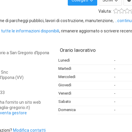
Collegati
Scrivi
Valuta:
e di parcheggi pubblici, lavori di costruzione, manutenzione,
...contin
tutte le informazioni disponibili
, rimanere aggiornato o scrivere recen
Orario lavorativo
orio a San Gregorio d'Ippona
)
Lunedì
-
Martedì
-
o Snc
Mercoledì
-
d'Ippona
(VV)
Giovedì
-
33
Venerdì
-
Sabato
-
ha fornito un sito web
glia-gregorio.it)
Domenica
-
iventa gestore
azioni?
Modifica contatti