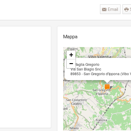
Email
Mappa
+
−
Farfaglia Gregorio
Via San Biagio Snc
89853 - San Gregorio d'Ippona (Vibo V