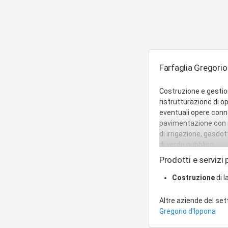
Farfaglia Gregorio 
Costruzione e gestion
ristrutturazione di op
eventuali opere conn
pavimentazione con ma
di irrigazione, gasdo
di verde pubblico .
Prodotti e servizi p
Costruzione
di l
Altre aziende del se
Gregorio d'Ippona