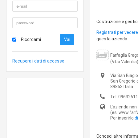
Costruzione e gestion
Registrati per vedere 
questa azienda
Ricordami
Farfaglia Greg
Recupera i dati di accesso
(Vibo Valentia
Via San Biagi
San Gregorio 
89853
Italia
Tel.
09632611
L'azienda non 
(es. www.farfa
Per inserirlo
d
Conosci altre inform