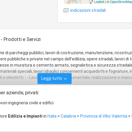
Leaflet
| ©
OpenStreetMa
indicazioni stradali
- Prodotti e Servizi
e di parcheggi pubblici, lavori di costruzione, manutenzione, ricostruz
ere pubbliche e private nel campo dell'edilizia, opere stradali, lavori di 
esse in muratura e cemento armato, segnaletica e sicurezza stradale
teriali speciali, lavori idraulici concernenti acquedotti e fognature, 
tti e oleodotti. : - Lavori di restauro monumentale; realizzazione e man
Leggi tutto
er aziende, privati:
avori ingegneria civile e edifici
ttore
Edilizia e Impianti
in
Italia
>
Calabria
>
Provincia di Vibo Valentia
>