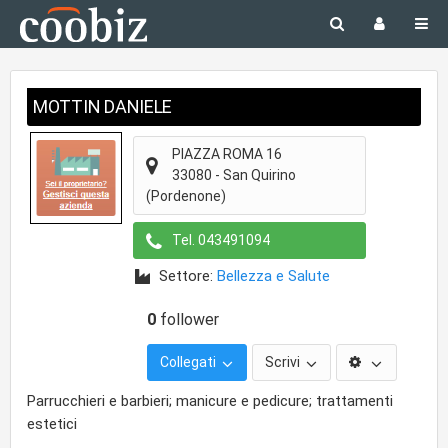
MOTTIN DANIELE
PIAZZA ROMA 16
33080
-
San Quirino
(Pordenone)
Tel.
043491094
Settore:
Bellezza e Salute
0
follower
Collegati
Scrivi
Parrucchieri e barbieri; manicure e pedicure; trattamenti
estetici