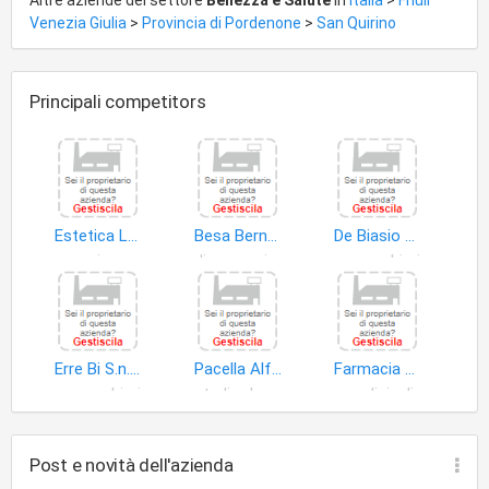
Altre aziende del settore
Bellezza e Salute
in
Italia
>
Friuli
Venezia Giulia
>
Provincia di Pordenone
>
San Quirino
Principali competitors
Estetica Lady Mariet
Besa Bernardo Leonardo
De Biasio Nadia
manicure
dispensari farmaceutici
parrucchieri
Erre Bi S.n.c. di Biscontin Roberta & C
Pacella Alfonso
Farmacia Dr. Besa
parrucchieri
studi odontoiatrici
medicinali
Post e novità dell'azienda