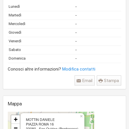
-
Lunedì
-
Martedì
-
Mercoledì
-
Giovedì
-
Venerdì
-
Sabato
-
Domenica
Conosci altre informazioni?
Modifica contatti
Email
Stampa
Mappa
×
+
MOTTIN DANIELE
PIAZZA ROMA 16
−
33080 - San Quirino (Pordenone)