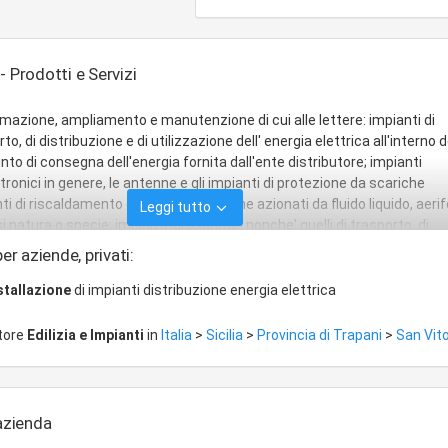
- Prodotti e Servizi
rmazione, ampliamento e manutenzione di cui alle lettere: impianti di
o, di distribuzione e di utilizzazione dell' energia elettrica all'interno d
punto di consegna dell'energia fornita dall'ente distributore; impianti
ttronici in genere, le antenne e gli impianti di protezione da scariche
i di riscaldamento e di climatizzazione azionati da fluido liquido, aeri
Leggi tutto
 natura o specie; impianti idrosanitari nonche' quelli di trasporto, di
i accumulo e di consumo di acqua all'interno degli edifici a partire dal 
er aziende, privati:
rnita dall'ente distributore; impianti per il trasporto e l'utilizzazione 
eriforme all'interno degli edifici a partire dal punto di consegna del com
stallazione
di impianti distribuzione energia elettrica
ente distributore; impianti di sollevamento di persone o di cose per me
ichi, di scale mobili e simili; impianti di protezione antincendio
ttore
Edilizia e Impianti
in
Italia
>
Sicilia
>
Provincia di Trapani
>
San Vito
'azienda