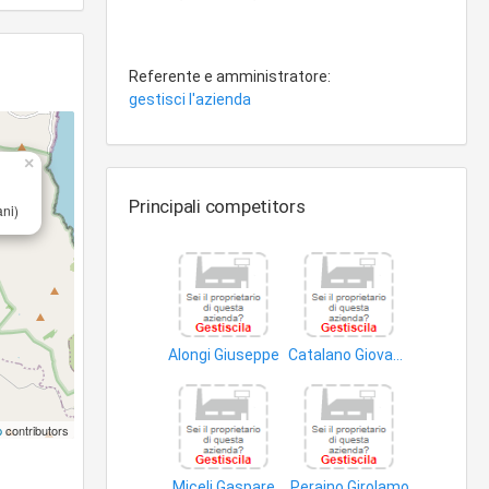
Referente e amministratore:
gestisci l'azienda
×
Principali competitors
ni)
Alongi Giuseppe
Catalano Giovambattista Salvatore
impianti distribuzione energia elettrica
lavori ingegneria civile
p
contributors
Miceli Gaspare
Peraino Girolamo