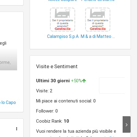
impianti distribuzione energia elettrica
edifici
Calampiso S.p.A
M & a di Matteo Napoli
beni immobili
impianti distribuzione energia elettrica
egli
forme,
Visite e Sentiment
punto di
di gas
bustibile
zzo di
 lo Capo