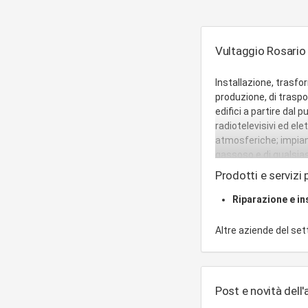
Vultaggio Rosario 
Installazione, trasfo
produzione, di trasport
edifici a partire dal 
radiotelevisivi ed ele
atmosferiche; impiant
gassoso e di qualsiasi
trattamento di uso, d
Prodotti e servizi p
consegna dell'acqua fo
allo stato liquido o a
Riparazione e in
gassoso fornito dall'
ascensori, di montacar
Altre aziende del se
Post e novità dell