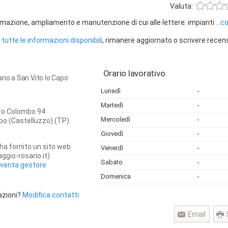
Valuta:
rmazione, ampliamento e manutenzione di cui alle lettere: impianti
...c
tutte le informazioni disponibili
, rimanere aggiornato o scrivere recen
Orario lavorativo
rio a San Vito lo Capo
Lunedì
-
Martedì
-
oro Colombo 94
Mercoledì
-
apo
(Castelluzzo) (TP)
Giovedì
-
ha fornito un sito web
Venerdì
-
ggio-rosario.it)
Sabato
-
iventa gestore
Domenica
-
azioni?
Modifica contatti
Email