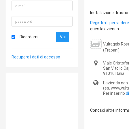
Installazione, trasfo
Registrati per vedere 
questa azienda
Ricordami
Vultaggio Rosa
(Trapani)
Recupera i dati di accesso
Viale Cristof
San Vito lo C
91010
Italia
L'azienda non 
(es. www.vulta
Per inserirlo
d
Conosci altre inform