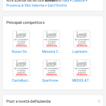
Altre aziende del settore
Alimenti
in
Italia
>
Calabria
>
Provincia di Vibo Valentia
>
Sant'Onofrio
Principali competitors
Russo Domenico
Messina Concetta
Lopreiato Giuseppina
prodotti alimentari
bevande
prodotti alimentari
Castelluccio S.a.s. di Marago' Raffaele e Crispino Domenico Antonio & C
Quattrone Domenico
MEDIOLAT SRL
olio grezzo di oliva
prodotti alimentari
carne
Post e novità dell'azienda