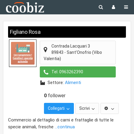
Figliano Rosa
Contrada Lacquari 3
89843
-
Sant'Onofrio
(Vibo
Valentia)
Tel.
0963262390
Settore:
Alimenti
0
follower
Collegati
Scrivi
Commercio al dettaglio di carni e frattaglie di tutte le
specie animali, fresche
...continua