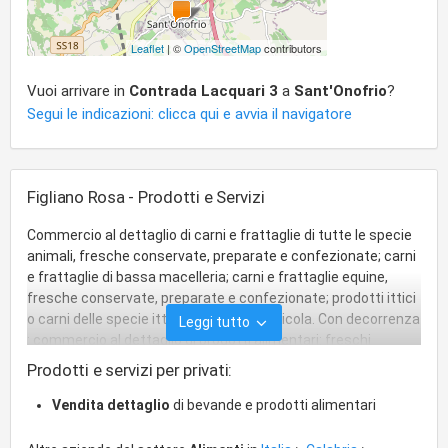
Leaflet
| ©
OpenStreetMap
contributors
Vuoi arrivare in
Contrada Lacquari 3
a
Sant'Onofrio
?
Segui le indicazioni: clicca qui e avvia il navigatore
Figliano Rosa - Prodotti e Servizi
Commercio al dettaglio di carni e frattaglie di tutte le specie
animali, fresche conservate, preparate e confezionate; carni
e frattaglie di bassa macelleria; carni e frattaglie equine,
fresche conservate, preparate e confezionate; prodotti ittici
o carni delle specie ittiche. : Azienda agricola. Con decorrenza
Leggi tutto
: commercio al dettaglio di prodotti alimentari: freschi
conservati e comunque preparati e confezionati, compresi il
Prodotti e servizi per privati:
pane, il latte e derivati ele bevande anche alcooliche .
Vendita dettaglio
di bevande e prodotti alimentari