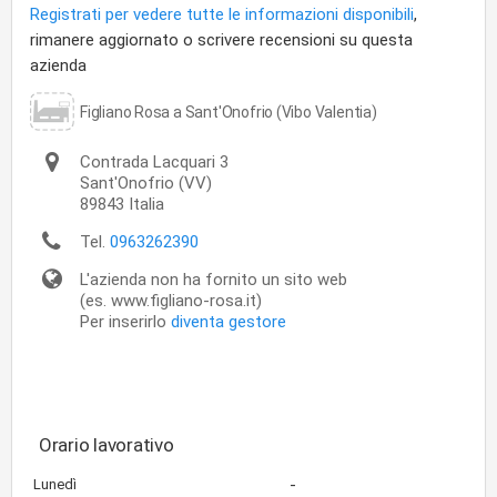
Registrati per vedere tutte le informazioni disponibili
,
rimanere aggiornato o scrivere recensioni su questa
azienda
Figliano Rosa a Sant'Onofrio (Vibo Valentia)
Contrada Lacquari 3
Sant'Onofrio
(VV)
89843
Italia
Tel.
0963262390
L'azienda non ha fornito un sito web
(es. www.figliano-rosa.it)
Per inserirlo
diventa gestore
Orario lavorativo
-
Lunedì