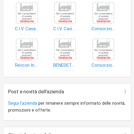
C.I.V. Casarza Ligure
C.I.V. Cavi Arenelle Lungomare
Consorzio di Via Nazionale
pubbliche relazioni
pubbliche relazioni
professionisti
Revcon Informatica S.a.s. di Perazzo Caterina
BENEDETTI GIAN PAOLO
Consorzio I Carruggi di Sestri Levante
elettronica
contabilità
pubbliche relazioni
Post e novità dell'azienda
Segui l'azienda
per rimanere sempre informato delle novità,
promozioni e offerte.