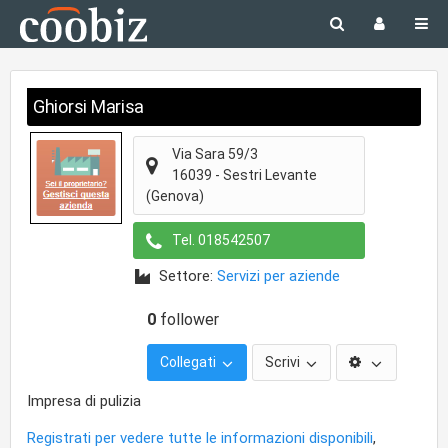
Ghiorsi Marisa
Via Sara 59/3
16039
-
Sestri Levante
(Genova)
Tel.
018542507
Settore:
Servizi per aziende
0
follower
Collegati
Scrivi
Impresa di pulizia
Registrati per vedere tutte le informazioni disponibili
,