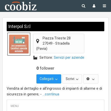
Interpol S.r.l
Piazza Trieste 28
27049
-
Stradella
(Pavia)
Settore:
Servizi per aziende
0
follower
Collegati
Scrivi
Vendita al dettaglio e all'ingrosso di impianti di allarme e di
sicurezza in genere; -
...continua