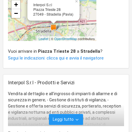
×
+
Interpol S.r.l
Piazza Trieste 28
−
27049 - Stradella (Pavia)
Leaflet
| ©
OpenStreetMap
contributors
Vuoi arrivare in
Piazza Trieste 28
a
Stradella
?
Segui le indicazioni: clicca qui e avvia il navigatore
Interpol S.r.l - Prodotti e Servizi
Vendita al dettaglio e all'ingrosso di impianti di allarme e di
sicurezza in genere; - Gestione di istituti di vigilanza; -
Gestione e offerta servizi di sicurezza, portierato, reception
e vigilanza notturna ad enti pubblici e privati, a complessi
industriali, artigianali e commerciali oltre ad abitazioni
Leggi tutto
private. La societa' potra'svolgere anche l'attivita' di
rappresentanza per i settori di attivita' sopra citati. La