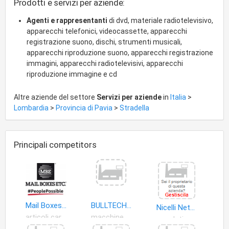
Prodotti e servizi per aziende:
societa'potra'inoltre compiere tutte le operazioni
commerciali, industriali, mobiliari e immobiliari ritenute
Agenti e rappresentanti
di dvd, materiale radiotelevisivo,
necessarie o utili per il conseguimento dell', prestare
apparecchi telefonici, videocassette, apparecchi
fideiussioni e garanzie reali o personali, anche a favore di
registrazione suono, dischi, strumenti musicali,
terzi, e assumere partecipazioni e interessenze in altre
apparecchi riproduzione suono, apparecchi registrazione
societa'o imprese, purche' tali operazioni non siano svolte nei
immagini, apparecchi radiotelevisivi, apparecchi
confronti del pubblico ne' in via prevalente, nel rispetto delle
riproduzione immagine e cd
inderogabili norme di legge.
Altre aziende del settore
Servizi per aziende
in
Italia
>
Lombardia
>
Provincia di Pavia
>
Stradella
Principali competitors
Mail Boxes Etc.
BULLTECH di Bernardelli Fabio
Nicelli Network S.r.l
articoli cartoleria
macchine ufficio
dati