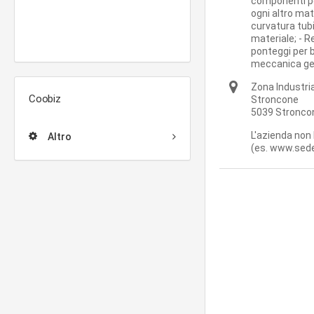
componenti per
ogni altro mat
curvatura tubi 
materiale; - R
ponteggi per b
meccanica ge
Zona Industri
Coobiz
Stroncone
5039
Stronco
L'azienda non 
Altro
(es. www.sede-