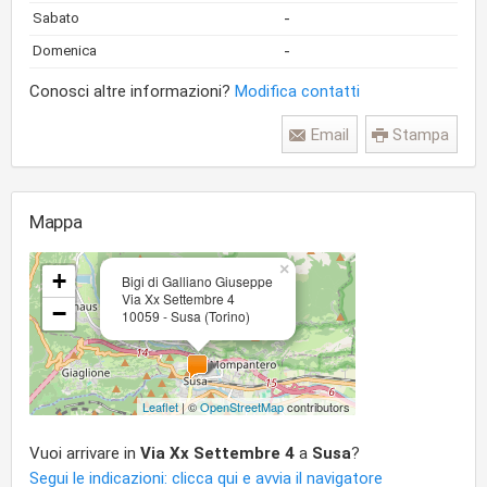
-
Sabato
-
Domenica
Conosci altre informazioni?
Modifica contatti
Email
Stampa
Mappa
×
+
Bigi di Galliano Giuseppe
Via Xx Settembre 4
−
10059 - Susa (Torino)
Leaflet
| ©
OpenStreetMap
contributors
Vuoi arrivare in
Via Xx Settembre 4
a
Susa
?
Segui le indicazioni: clicca qui e avvia il navigatore