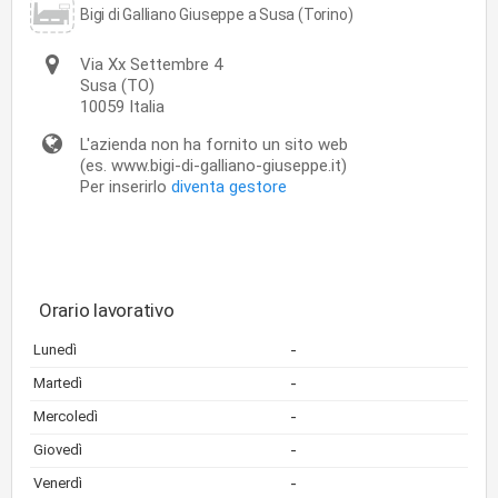
Bigi di Galliano Giuseppe a Susa (Torino)
Via Xx Settembre 4
Susa
(TO)
10059
Italia
L'azienda non ha fornito un sito web
(es. www.bigi-di-galliano-giuseppe.it)
Per inserirlo
diventa gestore
Orario lavorativo
-
Lunedì
-
Martedì
-
Mercoledì
-
Giovedì
-
Venerdì