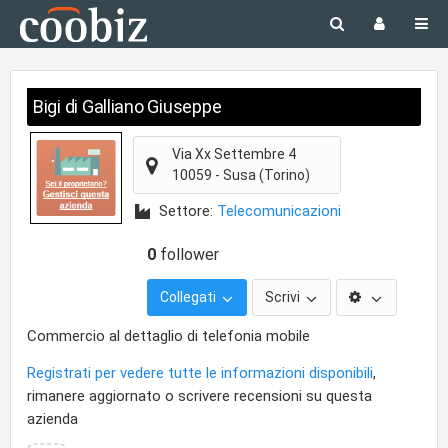
Bigi di Galliano Giuseppe
Via Xx Settembre 4
10059
-
Susa
(Torino)
Settore:
Telecomunicazioni
0
follower
Collegati
Scrivi
Commercio al dettaglio di telefonia mobile
Registrati per vedere tutte le informazioni disponibili
,
rimanere aggiornato o scrivere recensioni su questa
azienda