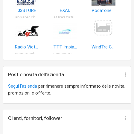
03STORE
EXAD
Vodafone Fastweb
apparecchi radiotelevisivi
attrezzature telecomunicazioni
Radio Victoria
TTT Impianti di Andrea Bardi
WindTre Ca.Ma.R. Servizi Srl
apparecchi trasmittenti radiodiffusione
accesso internet
Post e novità dell'azienda
Segui l'azienda
per rimanere sempre informato delle novità,
promozioni e offerte.
Clienti, fornitori, follower