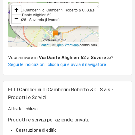
×
+
F.LLI Camberini di Camberini Roberto & C. S.a.s
Via Dante Alighieri 62
−
57028 - Suvereto (Livorno)
Leaflet
| ©
OpenStreetMap
contributors
Vuoi arrivare in
Via Dante Alighieri 62
a
Suvereto
?
Segui le indicazioni: clicca qui e avvia il navigatore
F.LLI Camberini di Camberini Roberto & C. S.a.s -
Prodotti e Servizi
Attivita' edilizia.
Prodotti e servizi per aziende, privati:
Costruzione
di edifici