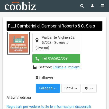
F.LLI Camberini di Camberini Roberto & C. S.a.s
Via Dante Alighieri 62
57028
-
Suvereto
(Livorno)
Tel.
0565827069
Settore:
Edilizia e Impianti
0
follower
Collegati
Scrivi
Attivita' edilizia
Registrati per vedere tutte le informazioni disponibili
,