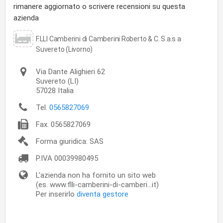
rimanere aggiornato o scrivere recensioni su questa
azienda
F.LLI Camberini di Camberini Roberto & C. S.a.s a
Suvereto (Livorno)
Via Dante Alighieri 62
Suvereto
(LI)
57028
Italia
Tel.
0565827069
Fax.
0565827069
Forma giuridica: SAS
P.IVA
00039980495
L'azienda non ha fornito un sito web
(es. www.flli-camberini-di-camberi...it)
Per inserirlo
diventa gestore