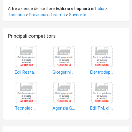
Altre aziende del settore
Edilizia e Impianti
in
Italia
>
Toscana
>
Provincia di Livorno
>
Suvereto
Principali competitors
Edil Restauri di Modica Rosario e Tamburini Antonio S.n.c
Giorgerini Mauro
Elettrodepurclima di Franceschini Enrico
edifici
impianti distribuzione energia elettrica
impianti distribuzione energia elettrica
Tecnoiac di Iacopini Daniele
Agenzia Gamma di Daiqui Marta
Edil F.M. di Fabio Massaia
impianti distribuzione energia elettrica
agenzie immobiliari
lavori edili