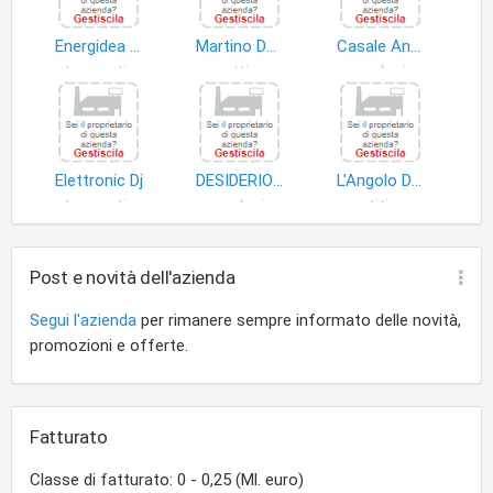
Energidea S.r.l
Martino Donatuccio e Figli S.n.c
Casale Antonio
strumenti ottici
oggetti oreficeria
orologi
Elettronic Dj
DESIDERIO ANTONIO
L'Angolo Della Musica
strumenti musicali
orologi
spartiti musicali
Post e novità dell'azienda
Segui l'azienda
per rimanere sempre informato delle novità,
promozioni e offerte.
Fatturato
Classe di fatturato: 0 - 0,25 (Ml. euro)