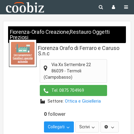
Fiorenza-Orafo Creazione,Restauro Oggetti
Preziosi
Fiorenza Orafo di Ferraro e Caruso
S.n.c
Via Xx Settembre 22
86039
-
Termoli
(Campobasso)
Tel.
0875 704969
Settore:
Ottica e Gioielleria
0
follower
Collegati
Scrivi