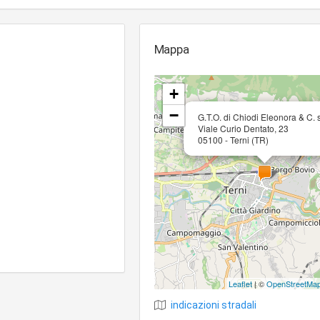
Mappa
+
−
G.T.O. di Chiodi Eleonora & C. 
Viale Curio Dentato, 23
05100 - Terni (TR)
Leaflet
| ©
OpenStreetMa
indicazioni stradali