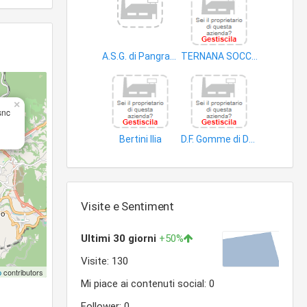
A.S.G. di Pangrazi Adriano
TERNANA SOCCORSO IMMOBILIARE S.R.L.
accessori e ricambi autoveicoli
autoveicoli
×
snc
Bertini Ilia
D.F. Gomme di Desideri Fabrizio
accessori e ricambi autoveicoli
automobili
Visite e Sentiment
p
contributors