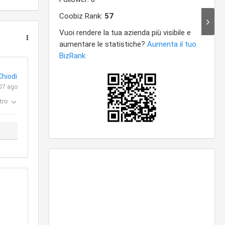
hiodi
07 ago
tro