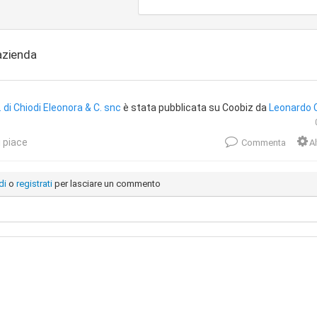
'azienda
. di Chiodi Eleonora & C. snc
è stata pubblicata su Coobiz da
Leonardo C
 piace
Commenta
Al
di
o
registrati
per lasciare un commento