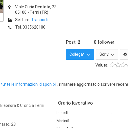
Viale Curio Dentato, 23
05100
-
Terni
(TR)
Settore:
Trasporti
Tel.
3335620180
Post:
2
0
follower
Collegati
Scrivi
Valuta:
tutte le informazioni disponibili
, rimanere aggiornato o scrivere recen
Orario lavorativo
i Eleonora & C. snc a Terni
Lunedì
-
Martedì
-
ntato, 23