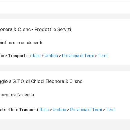
eonora & C. snc - Prodotti e Servizi
minibus con conducente.
ttore
Trasporti
in
Italia
>
Umbria
>
Provincia di Terni
>
Terni
io a G.T.O. di Chiodi Eleonora & C. snc
crivere all'azienda
del settore
Trasporti
:
Italia
>
Umbria
>
Provincia di Terni
>
Terni