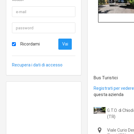
Ricordami
Recupera i dati di accesso
Bus Turistici
Registrati per vedere 
questa azienda
G.T.O. di Chiod
(TR)
Viale Curio De