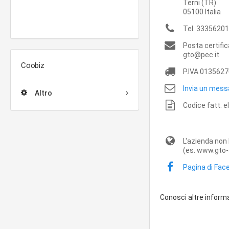
Terni
(TR)
05100
Italia
Tel.
33356201
Posta certifi
gto@pec.it
Coobiz
P.IVA
0135627
Invia un mess
Altro
Codice fatt. 
L'azienda non 
(es. www.gto-d
Pagina di Fac
Conosci altre inform