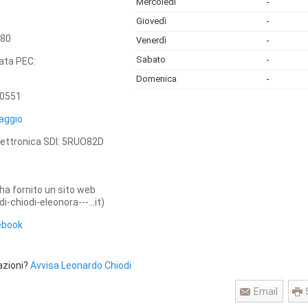
Mercoledì
-
Giovedì
-
80
Venerdì
-
Sabato
-
cata PEC:
Domenica
-
0551
aggio
elettronica SDI: 5RUO82D
ha fornito un sito web
i-chiodi-eleonora---...it)
ebook
azioni?
Avvisa Leonardo Chiodi
Email