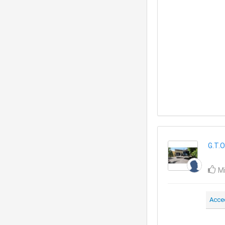
G.T.O
Mi
Acce