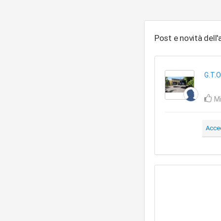
Post e novità dell
G.T.O
Mi
Acce