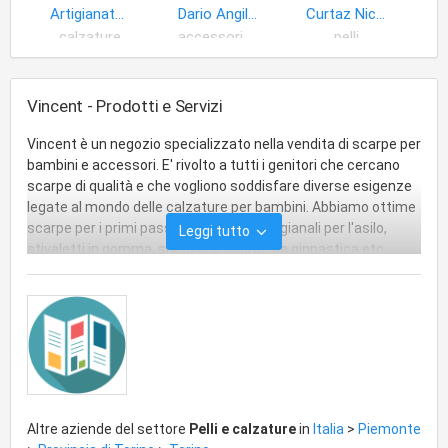
Artigianato Italiano
Dario Angileri
Curtaz Nicola
calzature
accessori calzature
pelli
Vincent - Prodotti e Servizi
Vincent è un negozio specializzato nella vendita di scarpe per
bambini e accessori. E' rivolto a tutti i genitori che cercano
scarpe di qualità e che vogliono soddisfare diverse esigenze
legate al mondo delle calzature per bambini. Abbiamo ottime
scarpe per i primi passi, pantofoline artigianali per l'asilo,
Leggi tutto
stivaletti in gomma, sneakers, scarpe da ginnastica etc.
Inoltre il negozio si presenta in modo informale ed all'interno, i
bambini troveranno una piccola area giochi con una splendida
vasca di palline. Da Vincent offriamo un servizio accurato di
"misurazione del piede" con strumenti precisi, proprio per
aiutare i genitori a scegliere la scarpa giusta per i piedini dei
loro bambini. Se volete ricevere una consulenza seria, in un
ambiente allegro e con un'ampia scelta di modelli, Vincent è il
negozio che fa per voi.
Altre aziende del settore
Pelli e calzature
in
Italia
>
Piemonte