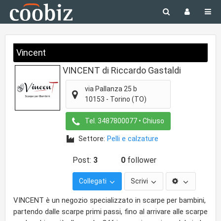
Vincent
VINCENT di Riccardo Gastaldi
via Pallanza 25 b
10153
-
Torino
(TO)
Tel.
3487800077
• Chiuso
Settore:
Pelli e calzature
Post:
3
0
follower
Collegati
Scrivi
VINCENT è un negozio specializzato in scarpe per bambini,
partendo dalle scarpe primi passi, fino al arrivare alle scarpe