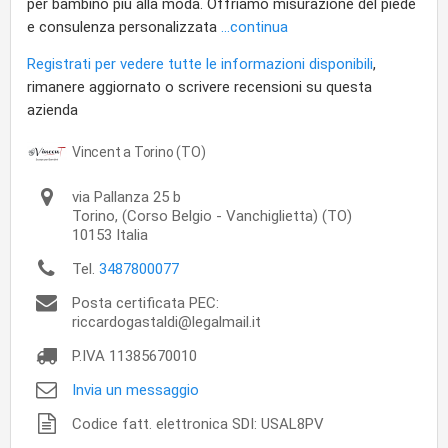
per bambino più alla moda. Offriamo misurazione del piede
e consulenza personalizzata
...continua
Registrati per vedere tutte le informazioni disponibili
,
rimanere aggiornato o scrivere recensioni su questa
azienda
Vincent a Torino (TO)
via Pallanza 25 b
Torino,
(Corso Belgio - Vanchiglietta) (TO)
10153
Italia
Tel.
3487800077
Posta certificata PEC:
riccardogastaldi@legalmail.it
P.IVA
11385670010
Invia un messaggio
Codice fatt. elettronica SDI: USAL8PV