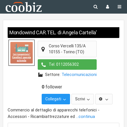
Mondowind CAR.TEL. di Angela Cartella'
Corso Vercelli 135/A
10155
-
Torino
(TO)
Tel.
0112056302
Settore:
Telecomunicazioni
0
follower
Collegati
Scrivi
Commercio al dettaglio di apparecchi telefonici -
Accessori - Ricambiattrezzature ed
...continua