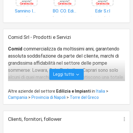
Sannino Immobiliare S.a.s. di Narducci Gregorio
BO. CO. Edil S.r.l
Edir S.r.l
appartamenti
lavori ingegneria civile
impianti riscaldamento
Comid Srl - Prodotti e Servizi
Comid
commercializza da moltissimi anni, garantendo
assoluta soddisfazione da parte del cliente, marchi di
grandissima affidabilità nel settore delle pompe
sommerse: Lowara, Dab, Pedrollo e Caprari sono solo
Leggi tutto
alcuni di quei marchi storici che garantiscono una totale
affidabilità.
Altre aziende del settore
Edilizia e Impianti
in
Italia
>
La Comid vanta infatti una esperienza trentennale nel
Campania
>
Provincia di Napoli
>
Torre del Greco
settore della
pompa sommersa
(con i marchi
precedentemente indicati: Lowara, Pedrollo, Caprari,
Calpeda, Dab) e del
materiale idraulico
(flange, raccordi,
Clienti, fornitori, follower
tubazioni, valvole, serbatoi) in generale.