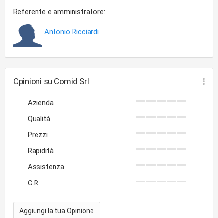
Comid si trova in via Nazionale 715/S a Torre del Greco
in provincia di Napoli.
Referente e amministratore:
Antonio Ricciardi
Opinioni su Comid Srl
Azienda
Qualità
Prezzi
Rapidità
Assistenza
C.R.
Aggiungi la tua Opinione