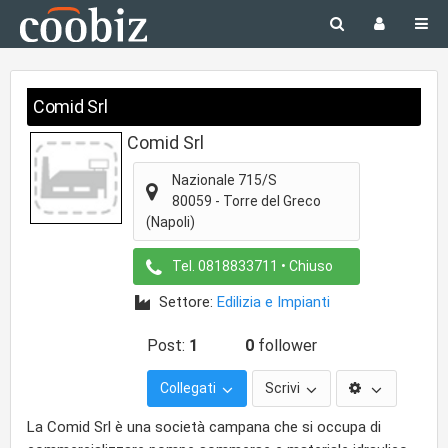
Comid Srl
Comid Srl
Nazionale 715/S
80059
-
Torre del Greco
(Napoli)
Tel.
0818833711
• Chiuso
Settore:
Edilizia e Impianti
Post:
1
0
follower
Collegati
Scrivi
La Comid Srl è una società campana che si occupa di