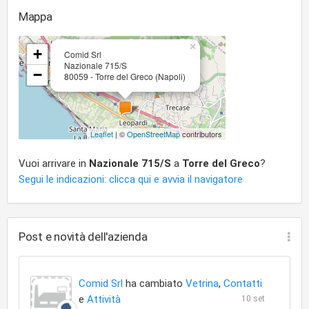
Mappa
×
+
Comid Srl
Nazionale 715/S
−
80059 - Torre del Greco (Napoli)
Leaflet
| ©
OpenStreetMap
contributors
Vuoi arrivare in
Nazionale 715/S
a
Torre del Greco
?
Segui le indicazioni: clicca qui e avvia il navigatore
Post e novità dell'azienda
Comid Srl
ha cambiato
Vetrina
,
Contatti
e
Attività
10 set