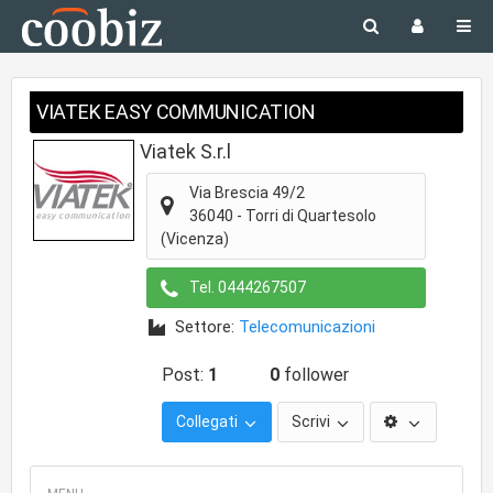
VIATEK EASY COMMUNICATION
Viatek S.r.l
Via Brescia 49/2
36040
-
Torri di Quartesolo
(Vicenza)
Tel.
0444267507
Settore:
Telecomunicazioni
Post:
1
0
follower
Collegati
Scrivi