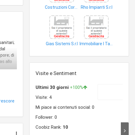
Costruzioni Cora S.r.l
Rho Impianti S.r.l
beni immobili
impianti distribuzione energia elettrica
sanitari;
Gias Sistemi S.r.l
Immobiliare I Tarocchi S.r.l
dal
impianti distribuzione energia elettrica
beni immobili
pore; di
as allo
Visite e Sentiment
ianti di
rescore