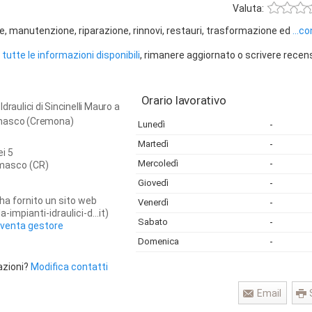
Valuta:
one, manutenzione, riparazione, rinnovi, restauri, trasformazione ed
...c
tutte le informazioni disponibili
, rimanere aggiornato o scrivere recen
Orario lavorativo
draulici di Sincinelli Mauro a
masco (Cremona)
Lunedì
-
Martedì
-
i 5
Mercoledì
-
emasco
(CR)
Giovedì
-
ha fornito un sito web
Venerdì
-
impianti-idraulici-d...it)
Sabato
-
iventa gestore
Domenica
-
azioni?
Modifica contatti
Email