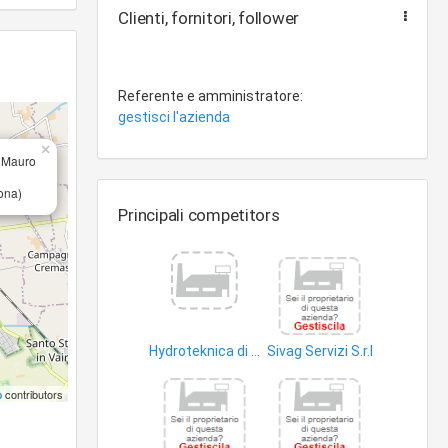
Clienti, fornitori, follower
Referente e amministratore:
gestisci l'azienda
×
i Mauro
ona)
Principali competitors
Hydroteknica di Guarnieri Bruno
Sivag Servizi S.r.l
impianti idrosanitari
beni immobili
p
contributors