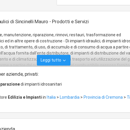
lici di Sincinelli Mauro - Prodotti e Servizi
one, manutenzione, riparazione, rinnovi, restauri, trasformazione ed
i ed in altre opere di costruzione - Di impianti idraulici; di impianti idro
rto, di trattamento, di uso, di accumulo e di consumo di acqua a partire 
'acqua fornita dall'ente distributore; di impianti di distribuzione del va
nto e di climatizzazione; di impianti di trasporto ed utilizzazione del g
Leggi tutto
forme a partire dal punto di consegna del combustibile gassoso fornito
; di sistemi di aspirazione e di impianti di protezione antincendio; di imp
er aziende, privati:
i.
riparazione
di impianti idrosanitari
ttore
Edilizia e Impianti
in
Italia
>
Lombardia
>
Provincia di Cremona
>
T
'azienda