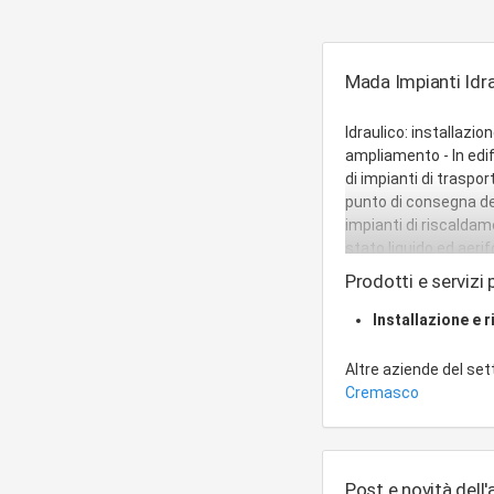
Mada Impianti Idrau
Idraulico: installazi
ampliamento - In edific
di impianti di traspo
punto di consegna dell
impianti di riscaldame
stato liquido ed aeri
dall'ente distributore
Prodotti e servizi p
irrigazione per giardin
Installazione e 
Altre aziende del se
Cremasco
Post e novità dell