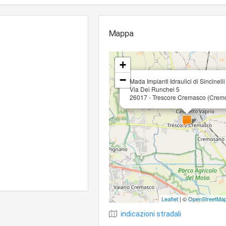
Mappa
+
−
Mada Impianti Idraulici di Sincinell
Via Dei Runchei 5
26017 - Trescore Cremasco (Crem
Leaflet
| ©
OpenStreetMa
indicazioni stradali