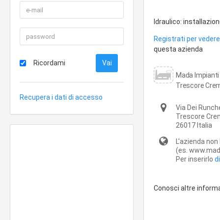
Idraulico: installazi
Registrati per vedere 
questa azienda
Ricordami
Mada Impianti I
Trescore Cre
Recupera i dati di accesso
Via Dei Runche
Trescore Cr
26017
Italia
L'azienda non 
(es. www.mada-
Per inserirlo
d
Conosci altre inform