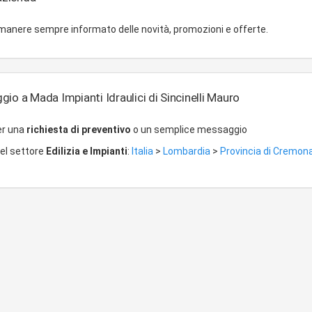
imanere sempre informato delle novità, promozioni e offerte.
io a Mada Impianti Idraulici di Sincinelli Mauro
er una
richiesta di preventivo
o un semplice messaggio
del settore
Edilizia e Impianti
:
Italia
>
Lombardia
>
Provincia di Cremon