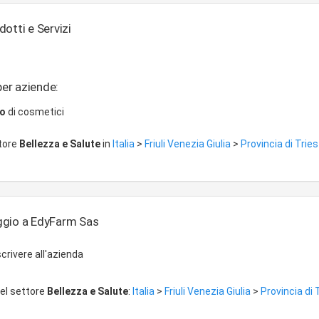
otti e Servizi
per aziende:
io
di cosmetici
ttore
Bellezza e Salute
in
Italia
>
Friuli Venezia Giulia
>
Provincia di Trie
ggio a EdyFarm Sas
crivere all'azienda
del settore
Bellezza e Salute
:
Italia
>
Friuli Venezia Giulia
>
Provincia di 