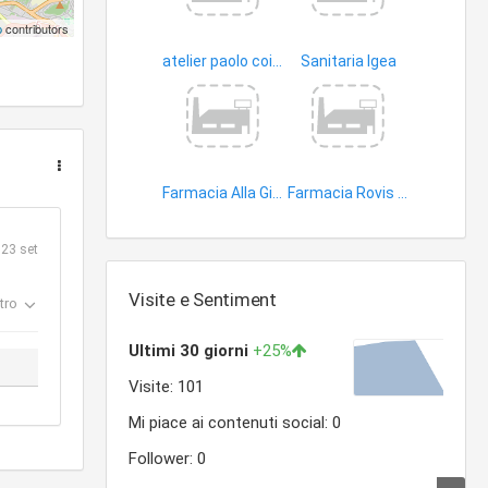
p
contributors
atelier paolo coiffeur
Sanitaria Igea
articoli igienico-sanitari
Farmacia Alla Giustizia di Dott. Alessandro Baldassare
Farmacia Rovis All'angelo D'oro
dispensari farmaceutici
dispensari farmaceutici
23 set
Visite e Sentiment
tro