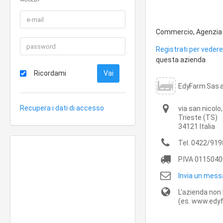
Commercio, Agenzia 
Registrati per vedere 
questa azienda
Ricordami
EdyFarm Sas a
Recupera i dati di accesso
via san nicolo,
Trieste
(TS)
34121
Italia
Tel.
0422/919
P.IVA
0115040
Invia un mess
L'azienda non 
(es. www.edyf