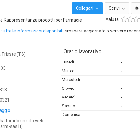
Collegati
Scrivi
Valuta:
e Rappresentanza prodotti per Farmacie
tutte le informazioni disponibili
, rimanere aggiornato o scrivere recen
Orario lavorativo
 Trieste (TS)
Lunedì
-
 33
Martedì
-
Mercoledì
-
Giovedì
-
813
Venerdì
-
0321
Sabato
-
aggio
Domenica
-
ha fornito un sito web
arm-sas.it)