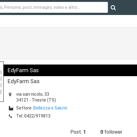
EdyFarm Sas
EdyFarm Sas
via san nicolo, 33
34121
-
Trieste
(TS)
Settore:
Bellezza e Salute
Tel.
0422/919813
Post:
1
0
follower