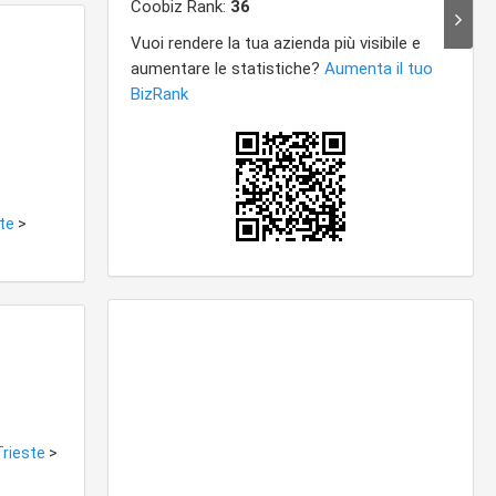
ste
>
Trieste
>