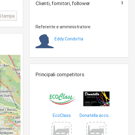
Clienti, fornitori, follower
Stampa
Referente e amministratore:
Eddy Condotta
Principali competitors
EcoClass
Donatella acconciature uomo donna
fiori
barbieri