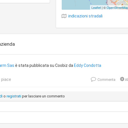
Leaflet
| ©
OpenStreetMa
indicazioni stradali
'azienda
arm Sas
è stata pubblicata su Coobiz da
Eddy Condotta
 piace
Commenta
Al
di
o
registrati
per lasciare un commento