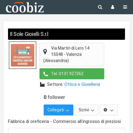
Il Sole Gioielli S.r.l
Via Martiri di Lero 14
15048
-
Valenza
(Alessandria)
Tel.
0131 927262
Settore:
Ottica e Gioielleria
0
follower
Collegati
Scrivi
Fabbrica di oreficeria - Commercio all'ingrosso di preziosi