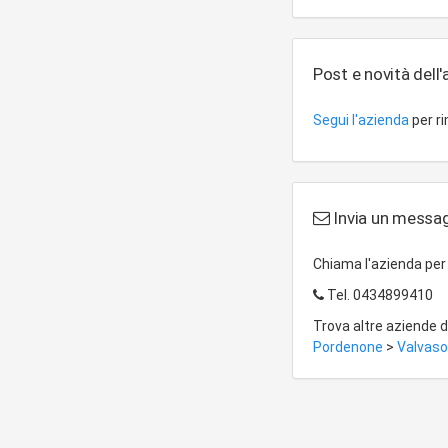
Post e novità dell
Segui l'azienda
per r
Invia un messag
Chiama l'azienda pe
Tel.
0434899410
Trova altre aziende 
Pordenone
>
Valvas