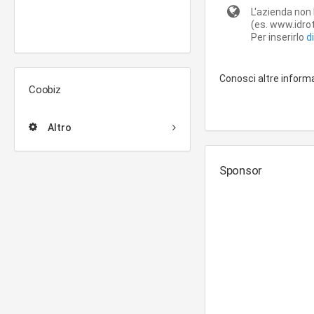
L'azienda non 
(es. www.idrot
Per inserirlo
d
Conosci altre inform
Coobiz
Altro
Sponsor