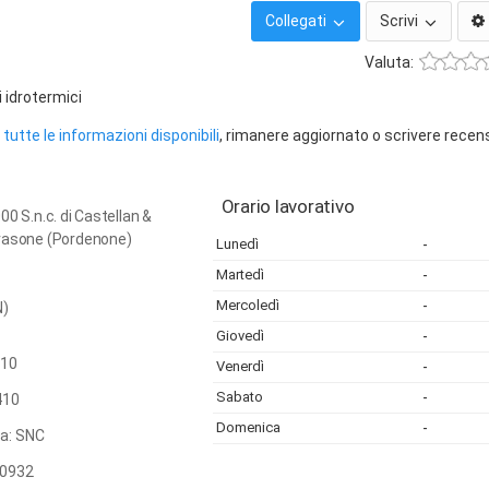
Collegati
Scrivi
Valuta:
i idrotermici
tutte le informazioni disponibili
, rimanere aggiornato o scrivere recen
Orario lavorativo
00 S.n.c. di Castellan &
vasone (Pordenone)
Lunedì
-
Martedì
-
Mercoledì
-
N)
Giovedì
-
10
Venerdì
-
Sabato
-
410
Domenica
-
ca: SNC
0932