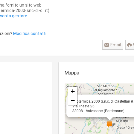
ha fornito un sito web
ermica-2000-snc-di-c...it)
iventa gestore
azioni?
Modifica contatti
Email
Mappa
+
−
Idrotermica 2000 S.n.c. di Castellan &
Via Trieste 25
33098 - Valvasone (Pordenone)