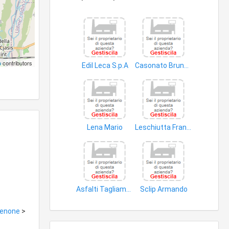
p
contributors
Edil Leca S.p.A
Casonato Bruno S.a.s. di Casonato Paolo e C
elementi prefabbricati in calcestruzzo
edifici
Lena Mario
Leschiutta Franco
impianti riscaldamento
pavimenti
Asfalti Tagliamento S.r.l
Sclip Armando
conglomerati bituminosi
edifici
rdenone
>