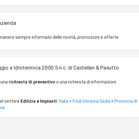
'azienda
imanere sempre informato delle novità, promozioni e offerte.
gio a Idrotermica 2000 S.n.c. di Castellan & Pasutto
r una
richiesta di preventivo
o una richiesta di informazioni:
del settore
Edilizia e Impianti
:
Italia
>
Friuli Venezia Giulia
>
Provincia di
one