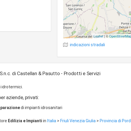
Leaflet
| ©
OpenStreetMa
indicazioni stradali
.n.c. di Castellan & Pasutto - Prodotti e Servizi
 idrotermici.
er aziende, privati:
riparazione
di impianti idrosanitari
ttore
Edilizia e Impianti
in
Italia
>
Friuli Venezia Giulia
>
Provincia di Po