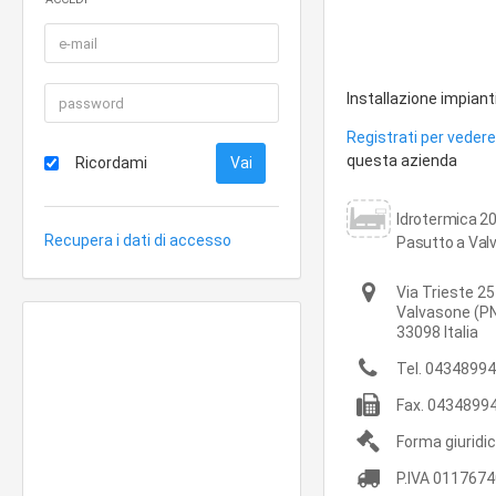
Installazione impiant
Registrati per vedere 
questa azienda
Ricordami
Idrotermica 20
Recupera i dati di accesso
Pasutto a Val
Via Trieste 25
Valvasone
(P
33098
Italia
Tel.
04348994
Fax.
0434899
Forma giuridi
P.IVA
0117674