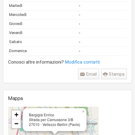
-
Martedì
-
Mercoledì
-
Giovedì
-
Venerdì
-
Sabato
-
Domenica
Conosci altre informazioni?
Modifica contatti
Email
Stampa
Mappa
×
+
Bargigia Enrico
Strada per Camussone 3/B
−
27010 - Vellezzo Bellini (Pavia)