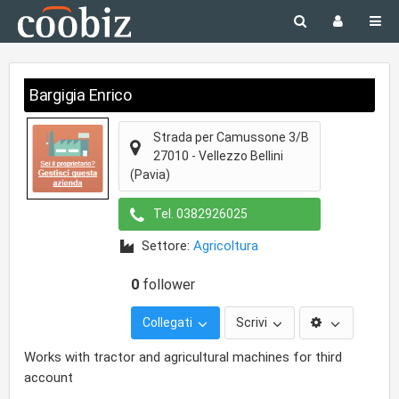
Bargigia Enrico
Strada per Camussone 3/B
27010
-
Vellezzo Bellini
(Pavia)
Tel.
0382926025
Settore:
Agricoltura
0
follower
Collegati
Scrivi
Works with tractor and agricultural machines for third
account