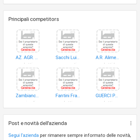
Principali competitors
AZ. AGR. Allevamenti Giovenzano di Camussone Piero e Alberto
Sacchi Luigi Mario e Oldani Fabio
A.R. Alimentari S.a.s. di Ricotti Anna & C
prodotti agricoli
sementi
prodotti lattiero-caseari
Zambianchi Paolo Giuseppe
Fantini Francesca
GUERCI PAOLO ENRICO
animali
prodotti agricoli
prodotti agricoli
Post e novità dell'azienda
Segui l'azienda
per rimanere sempre informato delle novità,