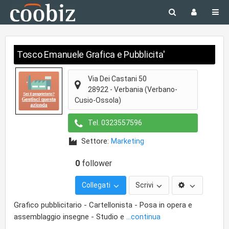
Tosco Emanuele Grafica e Pubblicita'
Via Dei Castani 50
28922
-
Verbania
(Verbano-
Cusio-Ossola)
Tel.
0323557596
Settore:
Marketing
0
follower
Collegati
Scrivi
Grafico pubblicitario - Cartellonista - Posa in opera e
assemblaggio insegne - Studio e
...continua