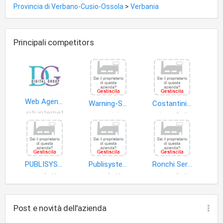
Provincia di Verbano-Cusio-Ossola
>
Verbania
Principali competitors
Web Agency
Warning-Studio Comunicazione S.n.c. di Sarazzi Stefano e Guida Fabio
Costantini Antonio
siti internet
servizi
giornalisti
PUBLISYSTEM SRL
Publisystem S.r.l
Ronchi Sergio
prodotti
prodotti
giornalisti
Post e novità dell'azienda