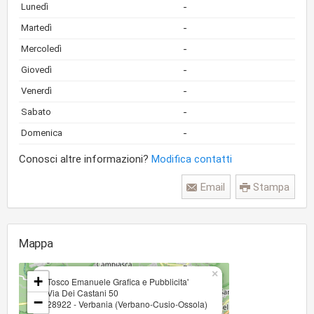
-
Lunedì
-
Martedì
-
Mercoledì
-
Giovedì
-
Venerdì
-
Sabato
-
Domenica
Conosci altre informazioni?
Modifica contatti
Email
Stampa
Mappa
×
+
Tosco Emanuele Grafica e Pubblicita'
Via Dei Castani 50
−
28922 - Verbania (Verbano-Cusio-Ossola)