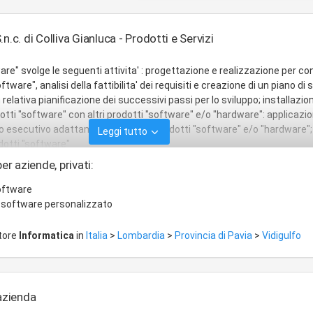
n.c. di Colliva Gianluca - Prodotti e Servizi
re" svolge le seguenti attivita' : progettazione e realizzazione per co
ftware", analisi della fattibilita' dei requisiti e creazione di un piano di 
relativa pianificazione dei successivi passi per lo sviluppo; installazio
otti "software" con altri prodotti "software" e/o "hardware": applicazio
o esecutivo adattamento con altri prodotti "software" e/o "hardware";
Leggi tutto
otti "software".
er aziende, privati:
oftware
 software personalizzato
ttore
Informatica
in
Italia
>
Lombardia
>
Provincia di Pavia
>
Vidigulfo
'azienda