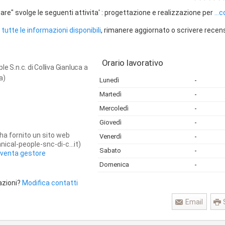
re" svolge le seguenti attivita' : progettazione e realizzazione per
...
tutte le informazioni disponibili
, rimanere aggiornato o scrivere recen
Orario lavorativo
e S.n.c. di Colliva Gianluca a
a)
Lunedì
-
Martedì
-
Mercoledì
-
Giovedì
-
ha fornito un sito web
Venerdì
-
ical-people-snc-di-c...it)
Sabato
-
iventa gestore
Domenica
-
azioni?
Modifica contatti
Email