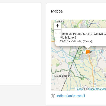
Mappa
+
−
Technical People S.n.c. di Colliva 
Via Milano 9
27018 - Vidigulfo (Pavia)
Leaflet
| ©
OpenStreetMa
indicazioni stradali