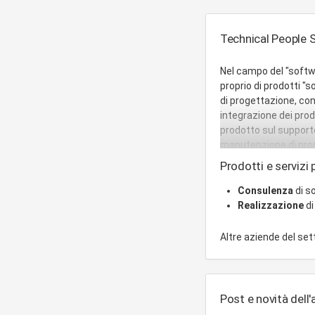
Technical People S.
Nel campo del "softwa
proprio di prodotti "so
di progettazione, con 
integrazione dei prod
prodotto sul support
manutenzione di prod
Prodotti e servizi p
Consulenza
di s
Realizzazione
di
Altre aziende del se
Post e novità dell