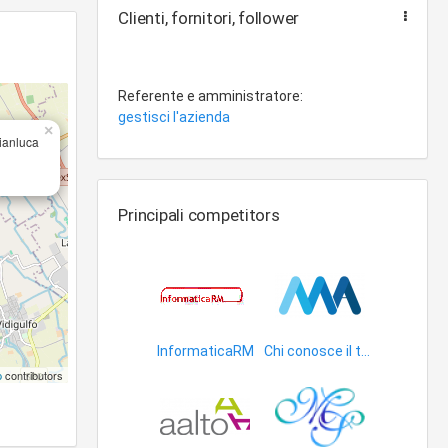
Clienti, fornitori, follower
Referente e amministratore:
gestisci l'azienda
×
Gianluca
Principali competitors
InformaticaRM
Chi conosce il tuo ambiente ti semplifica la vita.
apparecchiature informatica
grafica web
p
contributors