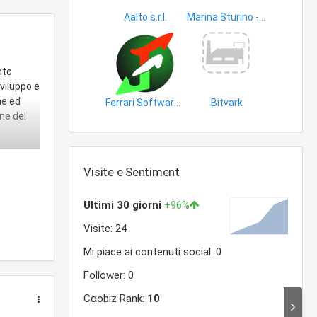
Aalto s.r.l.
Marina Sturino - Consulente Informatico
software
nto
sviluppo e
ne ed
Ferrari Software S.a.s. di Ferrari Bruno
Bitvark
ne del
software
informatica
Visite e Sentiment