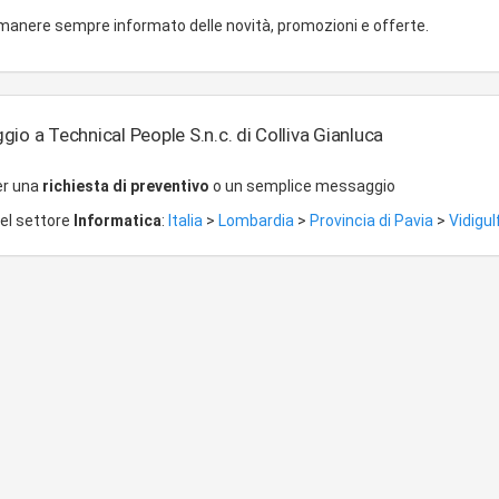
imanere sempre informato delle novità, promozioni e offerte.
io a Technical People S.n.c. di Colliva Gianluca
er una
richiesta di preventivo
o un semplice messaggio
del settore
Informatica
:
Italia
>
Lombardia
>
Provincia di Pavia
>
Vidigul