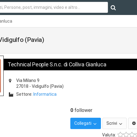
ianluca
Vidigulfo (Pavia)
Technical People S.n.c. di Colliva Gianluca
Via Milano 9
27018
-
Vidigulfo
(Pavia)
Settore:
Informatica
0
follower
Collegati
Scrivi
Valuta: