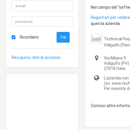
Nel campo del "softwa
Registrati per vedere 
questa azienda
Ricordami
Technical Peopl
Vidigulfo (Pavi
Recupera i dati di accesso
Via Milano 9
Vidigulfo
(PV)
27018
Italia
L'azienda non 
(es. www.techn
Per inserirlo
d
Conosci altre inform