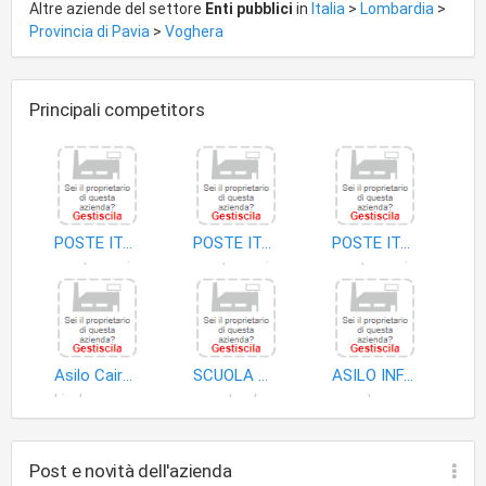
Altre aziende del settore
Enti pubblici
in
Italia
>
Lombardia
>
Provincia di Pavia
>
Voghera
Principali competitors
POSTE ITALIANE
POSTE ITALIANE-ENTE PUBBLICO ECONOMICO
POSTE ITALIANE SPA
poste nazionali
poste nazionali
poste nazionali
Asilo Cairoli di Alu' Cinzia
SCUOLA MATERNA STATALE PONTEVECCHIO
ASILO INFANTILE MONUMENTO AI CADUTI PER LA PATRIA
kinder garden
scuole elementari
scuole materne
Post e novità dell'azienda