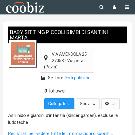
BABY SITTING PICCOLI BIMBI DI SANTINI
MARTA
VIA AMENDOLA 25
27058
-
Voghera
(Pavia)
Settore:
Enti pubblici
0
follower
Collegati
Scrivi
Asili nido e giardini d’infanzia (kinder garden), escluse le
ludoteche
Registrati per vedere tutte le informazioni disponibili
,