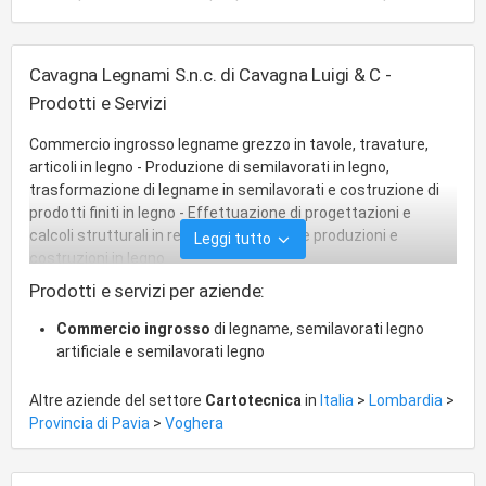
legno
articoli cartoleria
carpenteria legno
Cavagna Legnami S.n.c. di Cavagna Luigi & C -
Prodotti e Servizi
Commercio ingrosso legname grezzo in tavole, travature,
articoli in legno - Produzione di semilavorati in legno,
trasformazione di legname in semilavorati e costruzione di
prodotti finiti in legno - Effettuazione di progettazioni e
calcoli strutturali in relazione alle proprie produzioni e
Leggi tutto
costruzioni in legno
Prodotti e servizi per aziende:
Commercio ingrosso
di legname, semilavorati legno
artificiale e semilavorati legno
Altre aziende del settore
Cartotecnica
in
Italia
>
Lombardia
>
Provincia di Pavia
>
Voghera