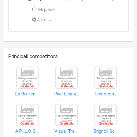
Mi piace
Altro
Principali competitors
La Bottega Della Carta S.A.S Ingrosso e Dettaglio di Ghiozzi DOTT. Matteo & C
Piva Legnami di Paolo Piva e C. S.n.c
Tecnocontabile di Solaro RAG.MARIO
cartone
legno
articoli cancelleria
A.P.I.L.O. S.R.L
Visual Trade S.r.l
Brignoli Scale Ed Infissi S.n.c. di Buffadossi Mirco & C