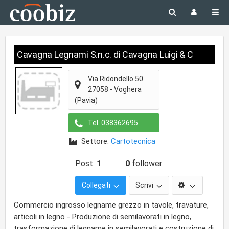
Cavagna Legnami S.n.c. di Cavagna Luigi & C
Via Ridondello 50
27058
-
Voghera
(Pavia)
Tel.
038362695
Settore:
Cartotecnica
Post:
1
0
follower
Collegati
Scrivi
Commercio ingrosso legname grezzo in tavole, travature,
articoli in legno - Produzione di semilavorati in legno,
trasformazione di legname in semilavorati e costruzione di