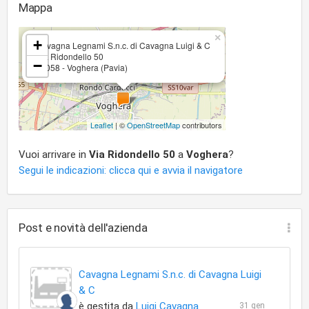
Mappa
×
+
Cavagna Legnami S.n.c. di Cavagna Luigi & C
Via Ridondello 50
−
27058 - Voghera (Pavia)
Leaflet
| ©
OpenStreetMap
contributors
Vuoi arrivare in
Via Ridondello 50
a
Voghera
?
Segui le indicazioni: clicca qui e avvia il navigatore
Post e novità dell'azienda
Cavagna Legnami S.n.c. di Cavagna Luigi
& C
è gestita da
Luigi Cavagna
31 gen