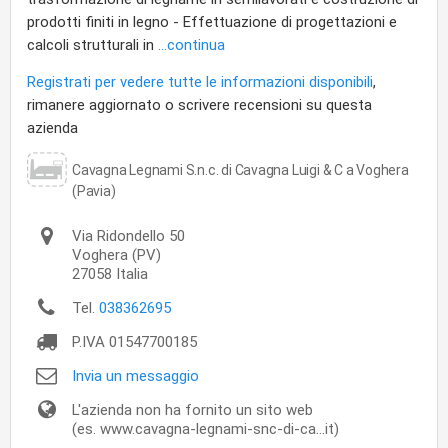
prodotti finiti in legno - Effettuazione di progettazioni e
calcoli strutturali in
...continua
Registrati per vedere tutte le informazioni disponibili
,
rimanere aggiornato o scrivere recensioni su questa
azienda
Cavagna Legnami S.n.c. di Cavagna Luigi & C a Voghera
(Pavia)
Via Ridondello 50
Voghera
(PV)
27058
Italia
Tel.
038362695
P.IVA
01547700185
Invia un messaggio
L'azienda non ha fornito un sito web
(es. www.cavagna-legnami-snc-di-ca...it)