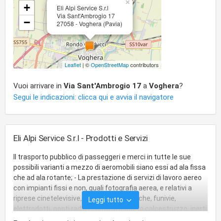
×
+
Eli Alpi Service S.r.l
Via Sant'Ambrogio 17
−
27058 - Voghera (Pavia)
Leaflet
| ©
OpenStreetMap
contributors
Vuoi arrivare in
Via Sant'Ambrogio 17
a
Voghera
?
Segui le indicazioni: clicca qui e avvia il navigatore
Eli Alpi Service S.r.l - Prodotti e Servizi
Il trasporto pubblico di passeggeri e merci in tutte le sue
possibili varianti a mezzo di aeromobili siano essi ad ala fissa
che ad ala rotante; - La prestazione di servizi di lavoro aereo
con impianti fissi e non, quali fotografia aerea, e relativi a
riprese cinetelevisive, montaggi teleferiche, funivie,
Leggi tutto
elettrodotti, ponti radio e simili, trasporto calcestruzzo, inerti
ed altre attrezzature per cantieri, trasporto carichi esterni,