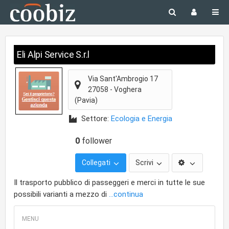
Eli Alpi Service S.r.l
Via Sant'Ambrogio 17
27058
-
Voghera
(Pavia)
Settore:
Ecologia e Energia
0
follower
Collegati
Scrivi
Il trasporto pubblico di passeggeri e merci in tutte le sue
possibili varianti a mezzo di
...continua