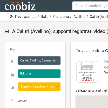
Trova aziende
Italia
Campania
Avellino
Calitri (Avel
A Calitri (Avellino): supporti registrati video
Filtri
Trova aziende: a
C
Calitri, Avellino, Campania
×
Pa
Cd,
Vi
Editoria
×
Supporti registrati video
×
Seleziona una attivit