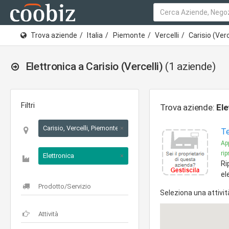
Trova aziende
Italia
Piemonte
Vercelli
Carisio (Verc
Elettronica a Carisio (Vercelli)
(1 aziende)
Filtri
Trova aziende:
Ele
Carisio, Vercelli, Piemonte
×
Te
Ap
ri
Elettronica
×
Ri
el
Seleziona una attivit