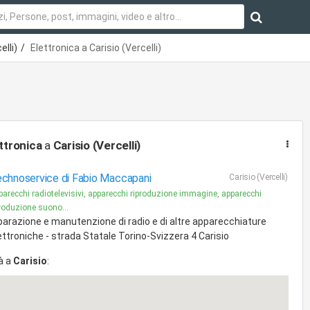
elli)
Elettronica a Carisio (Vercelli)
ttronica
a
Carisio (Vercelli)
chnoservice di Fabio Maccapani
Carisio (Vercelli)
parecchi radiotelevisivi, apparecchi riproduzione immagine, apparecchi
produzione suono...
parazione e manutenzione di radio e di altre apparecchiature
ettroniche - strada Statale Torino-Svizzera 4 Carisio
à a
Carisio
: