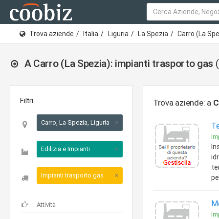
Trova aziende
Italia
Liguria
La Spezia
Carro (La Spe
A Carro (La Spezia): impianti trasporto gas
Filtri
Trova aziende: a
C
Carro, La Spezia, Liguria
×
Te
Imp
In
Edilizia e Impianti
×
id
te
Impianti trasporto gas
×
pe
Mo
Imp