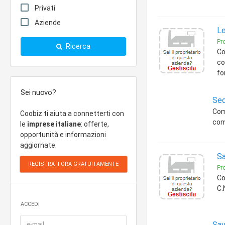
Privati
Aziende
Le
Pro
Ricerca
Co
co
fo
Sei nuovo?
Sed
Com
Coobiz ti aiuta a connetterti con
com
le
imprese italiane
: offerte,
opportunità e informazioni
aggiornate.
Sa
Pro
Co
C.
ACCEDI
Sav