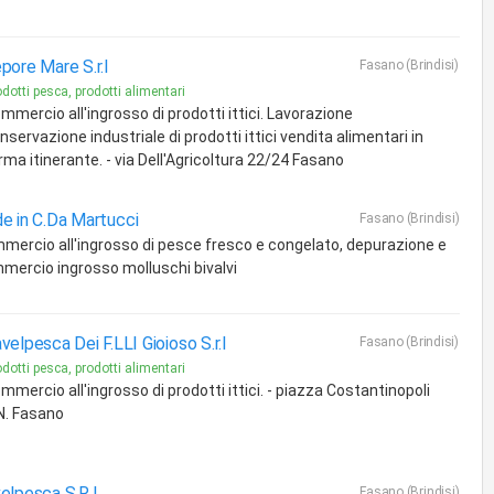
pore Mare S.r.l
Fasano (Brindisi)
dotti pesca, prodotti alimentari
mmercio all'ingrosso di prodotti ittici. Lavorazione
nservazione industriale di prodotti ittici vendita alimentari in
rma itinerante. - via Dell'Agricoltura 22/24 Fasano
e in C.Da Martucci
Fasano (Brindisi)
mercio all'ingrosso di pesce fresco e congelato, depurazione e
mercio ingrosso molluschi bivalvi
velpesca Dei F.LLI Gioioso S.r.l
Fasano (Brindisi)
dotti pesca, prodotti alimentari
mmercio all'ingrosso di prodotti ittici. - piazza Costantinopoli
N. Fasano
elpesca S.R.L.
Fasano (Brindisi)