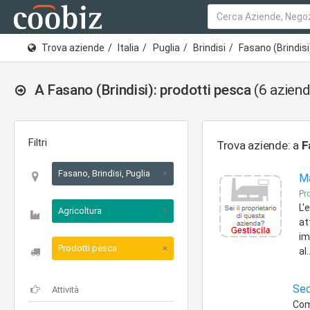
Trova aziende
Italia
Puglia
Brindisi
Fasano (Brindisi
A Fasano (Brindisi): prodotti pesca
(6 aziend
Filtri
Trova aziende: a
F
Fasano, Brindisi, Puglia
×
Ma
Pro
L'
Agricoltura
×
at
im
Prodotti pesca
×
al
Sed
Comm