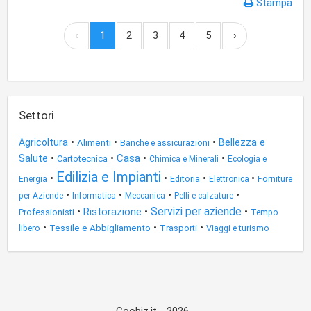
Stampa
‹
1
2
3
4
5
›
Settori
•
•
•
Agricoltura
Bellezza e
Alimenti
Banche e assicurazioni
•
•
Casa
•
•
Salute
Cartotecnica
Chimica e Minerali
Ecologia e
Edilizia e Impianti
•
•
•
•
Editoria
Energia
Elettronica
Forniture
•
•
•
•
per Aziende
Informatica
Meccanica
Pelli e calzature
Servizi per aziende
•
Ristorazione
•
•
Professionisti
Tempo
•
•
•
Tessile e Abbigliamento
libero
Trasporti
Viaggi e turismo