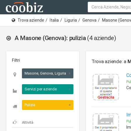
Trova aziende
Italia
Liguria
Genova
Masone (Genov
A Masone (Genova): pulizia
(4 aziende)
Filtri
Trova aziende: a
M
Masone, Genova, Liguria
×
Co
Pul
Co
Servizi per aziende
×
Pulizia
×
Im
Pul
Im