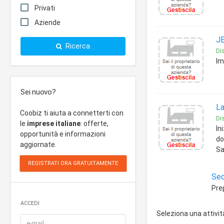
Privati
Aziende
JE
Ricerca
Dis
Im
Sei nuovo?
La
Coobiz ti aiuta a connetterti con
Dis
le
imprese italiane
: offerte,
In
opportunità e informazioni
do
aggiornate.
Sa
Sed
Pre
ACCEDI
Seleziona una attivit