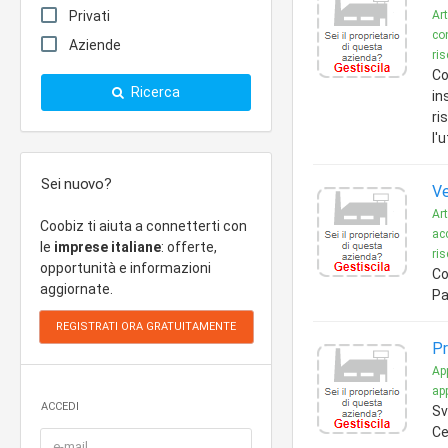
Privati
Art
co
Aziende
ris
Co
Ricerca
in
ri
l'
Sei nuovo?
Ve
Art
Coobiz ti aiuta a connetterti con
ac
le
imprese italiane
: offerte,
ris
opportunità e informazioni
Co
aggiornate.
Pa
Pr
Ap
ap
ACCEDI
Sv
C