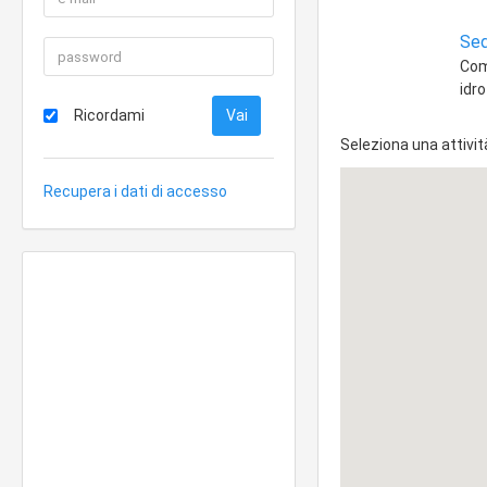
Sed
Com
idr
Ricordami
Seleziona una attivit
Recupera i dati di accesso