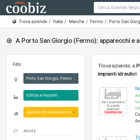
Trova aziende
Italia
Marche
Fermo
Porto San Gior
A Porto San Giorgio (Fermo): apparecchi e ac
Filtri
Trova aziende: a
P
impianti idraulici
Porto San Giorgio, Fermo, Marche
×
No
Edilizia e Impianti
×
Art
ri
co
Apparecchi e accessori impianti idraulici
×
Co
An
To