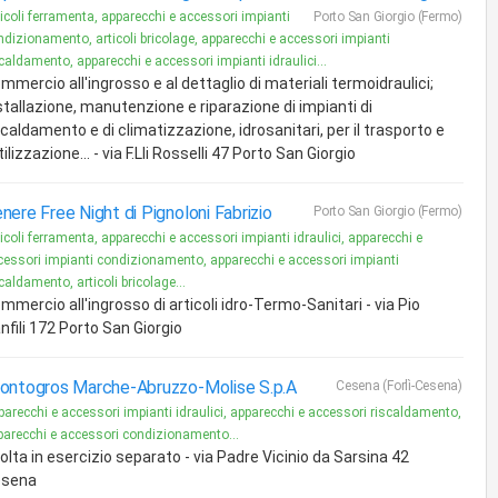
icoli ferramenta, apparecchi e accessori impianti
Porto San Giorgio (Fermo)
ndizionamento, articoli bricolage, apparecchi e accessori impianti
caldamento, apparecchi e accessori impianti idraulici...
mmercio all'ingrosso e al dettaglio di materiali termoidraulici;
stallazione, manutenzione e riparazione di impianti di
scaldamento e di climatizzazione, idrosanitari, per il trasporto e
utilizzazione... - via F.Lli Rosselli 47 Porto San Giorgio
nere Free Night di Pignoloni Fabrizio
Porto San Giorgio (Fermo)
icoli ferramenta, apparecchi e accessori impianti idraulici, apparecchi e
cessori impianti condizionamento, apparecchi e accessori impianti
caldamento, articoli bricolage...
mmercio all'ingrosso di articoli idro-Termo-Sanitari - via Pio
nfili 172 Porto San Giorgio
ontogros Marche-Abruzzo-Molise S.p.A
Cesena (Forlì-Cesena)
parecchi e accessori impianti idraulici, apparecchi e accessori riscaldamento,
parecchi e accessori condizionamento...
olta in esercizio separato - via Padre Vicinio da Sarsina 42
esena