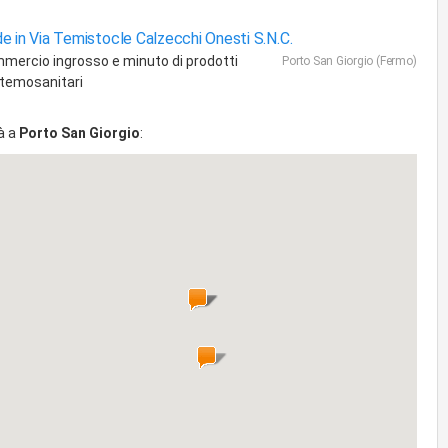
e in Via Temistocle Calzecchi Onesti S.N.C.
mercio ingrosso e minuto di prodotti
Porto San Giorgio (Fermo)
otemosanitari
à a
Porto San Giorgio
: