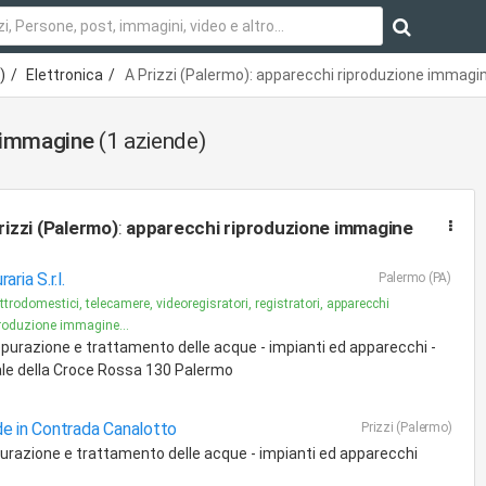
)
Elettronica
A Prizzi (Palermo): apparecchi riproduzione immagi
e immagine
(1 aziende)
rizzi (Palermo)
:
apparecchi riproduzione immagine
raria S.r.l.
Palermo (PA)
ttrodomestici, telecamere, videoregisratori, registratori, apparecchi
produzione immagine...
purazione e trattamento delle acque - impianti ed apparecchi -
ale della Croce Rossa 130 Palermo
e in Contrada Canalotto
Prizzi (Palermo)
urazione e trattamento delle acque - impianti ed apparecchi