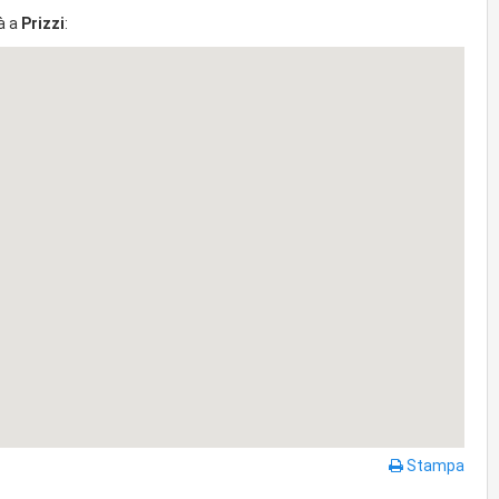
à a
Prizzi
:
Stampa