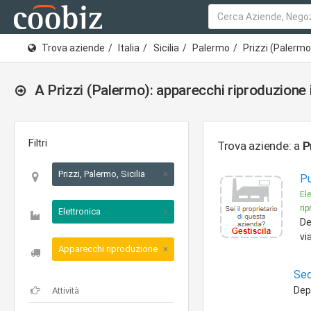
Trova aziende
Italia
Sicilia
Palermo
Prizzi (Palermo
A Prizzi (Palermo): apparecchi riproduzion
Filtri
Trova aziende: a
P
Prizzi, Palermo, Sicilia
×
Pu
Ele
ri
Elettronica
×
De
vi
Apparecchi riproduzione immagine
×
Sed
Dep