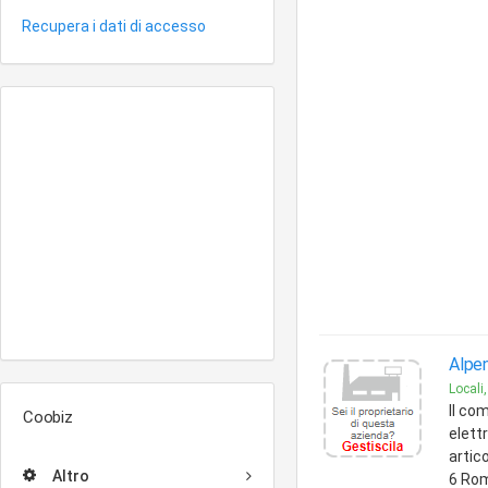
Recupera i dati di accesso
Alpeno
Locali,
Il co
Coobiz
elett
artico
Altro
6 Ro