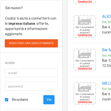
Sei nuovo?
ALIC
Coobiz ti aiuta a connetterti con
Bar, bi
le
imprese italiane
: offerte,
Bar e 
opportunità e informazioni
cucin
aggiornate.
Bar M
Bar, en
Bar. 
ACCEDI
12 St
ME.L
Bar, bi
Bar e 
cucin
Ricordami