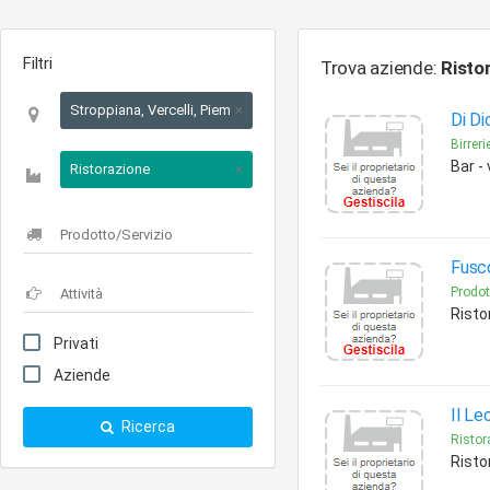
Filtri
Trova aziende:
Risto
Stroppiana, Vercelli, Piemonte
×
Di Di
Birreri
Bar -
Ristorazione
×
Fusc
Prodot
Risto
Privati
Aziende
Il Le
Ricerca
Ristora
Risto