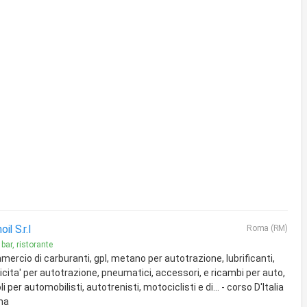
il S.r.l
Roma (RM)
 bar, ristorante
mmercio di carburanti, gpl, metano per autotrazione, lubrificanti,
ricita' per autotrazione, pneumatici, accessori, e ricambi per auto,
li per automobilisti, autotrenisti, motociclisti e di... - corso D'Italia
ma