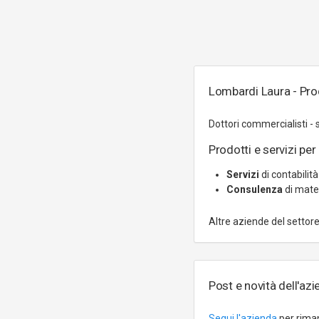
Lombardi Laura - Prod
Dottori commercialisti - 
Prodotti e servizi per 
Servizi
di contabilità
Consulenza
di mater
Altre aziende del settor
Post e novità dell'az
Segui l'azienda
per riman