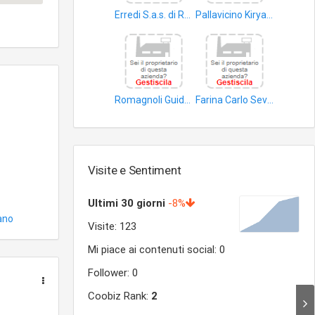
Erredi S.a.s. di Rabuffi RAG. Pierluigi & C
Pallavicino Kiryam
dati
alimenti animali domestici
Romagnoli Guido Graziano
Farina Carlo Severino
articoli da viaggio
bevande
Visite e Sentiment
ano