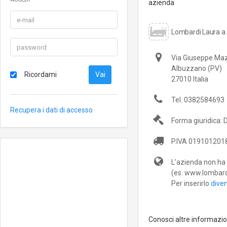
azienda
Lombardi Laura a
Via Giuseppe Maz
Albuzzano
(PV)
Ricordami
27010
Italia
Tel.
0382584693
Recupera i dati di accesso
Forma giuridica:
P.IVA
019101201
L'azienda non ha 
(es. www.lombardi
Per inserirlo
dive
Conosci altre informazi