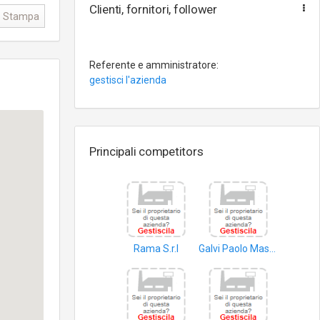
Clienti, fornitori, follower
Stampa
Referente e amministratore:
gestisci l'azienda
Principali competitors
Rama S.r.l
Galvi Paolo Massimiliano
articoli in cuoio
prodotti alimentari