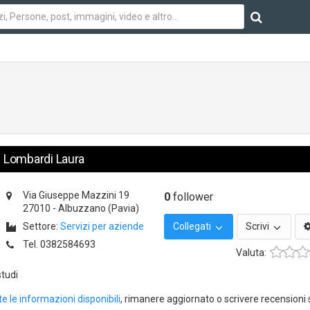
Lombardi Laura
Via Giuseppe Mazzini 19
0
follower
27010
-
Albuzzano
(Pavia)
Settore:
Servizi per aziende
Collegati
Scrivi
Tel.
0382584693
Valuta:
studi
te le informazioni disponibili
, rimanere aggiornato o scrivere recensioni