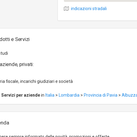
indicazioni stradali
otti e Servizi
studi
aziende, privati:
ia fiscale, incarichi giudiziari e società
e
Servizi per aziende
in
Italia
>
Lombardia
>
Provincia di Pavia
>
Albuzz
ienda
ere sempre informato delle novità, promozioni e offerte.