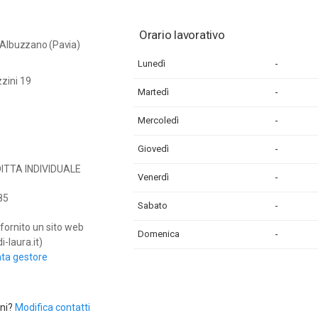
Orario lavorativo
 Albuzzano (Pavia)
Lunedì
-
zini 19
Martedì
-
Mercoledì
-
Giovedì
-
 DITTA INDIVIDUALE
Venerdì
-
85
Sabato
-
fornito un sito web
Domenica
-
-laura.it)
nta gestore
oni?
Modifica contatti