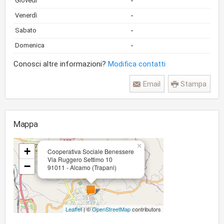
-
Giovedì
-
Venerdì
-
Sabato
-
Domenica
Conosci altre informazioni?
Modifica contatti
Email
Stampa
Mappa
×
+
Cooperativa Sociale Benessere
Via Ruggero Settimo 10
−
91011 - Alcamo (Trapani)
Leaflet
| ©
OpenStreetMap
contributors