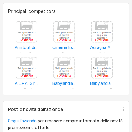
Principali competitors
Printout di Adragna Fabio
Cinema Esperia S.r.l
Adragna Alimenti Zootecnici S.r.l
arti grafiche
film
libri
A.L.P.A. S.r.l. Societa'a Responsabilita' Limitata
Babylandia di Emiliano Rosanna & C. S.n.c
Babylandia di Lucchese Enza & C. S.n.c
canali televisivi
spettacoli
spettacoli
Post e novità dell'azienda
Segui l'azienda
per rimanere sempre informato delle novità,
promozioni e offerte.