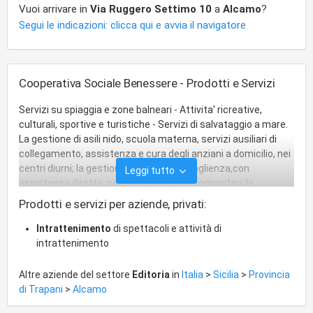
Vuoi arrivare in
Via Ruggero Settimo 10
a
Alcamo
?
Segui le indicazioni: clicca qui e avvia il navigatore
Cooperativa Sociale Benessere - Prodotti e Servizi
Servizi su spiaggia e zone balneari - Attivita' ricreative,
culturali, sportive e turistiche - Servizi di salvataggio a mare.
La gestione di asili nido, scuola materna, servizi ausiliari di
collegamento, assistenza e cura degli anziani a domicilio, nei
centri diurni; la gestione di centri di accoglienza,con
Leggi tutto
assistenza diretta, per immigrati extracomunitari; la
gestione di centri culturali e ricreativi, di biblioteche; la
Prodotti e servizi per aziende, privati:
gestione di centri di accoglienza di qualsiasi genere e tipo;
l'assistenza e la cura dei soggetti portatori di handicap a
Intrattenimento
di spettacoli e attività di
domicilio; creare corsi di addestramento ed aggiornamento
intrattenimento
professionale dei soci; l'assistenza a minori, puerpere e
nuclei familiari in stato di bisogno e di abbandono,
Altre aziende del settore
Editoria
in
Italia
>
Sicilia
>
Provincia
assicurando il reinserimento dei soggetti nel proprio nucleo
di Trapani
>
Alcamo
familiare o nell'ambiente di appartenenza.