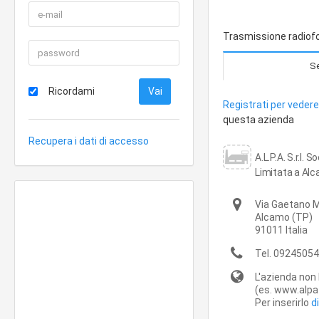
Trasmissione radiofo
Se
Ricordami
Registrati per vedere 
questa azienda
Recupera i dati di accesso
A.L.P.A. S.r.l. 
Limitata a Alc
Via Gaetano M
Alcamo
(TP)
91011
Italia
Tel.
09245054
L'azienda non 
(es. www.alpa-
Per inserirlo
d