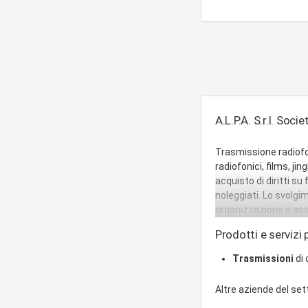
A.L.P.A. S.r.l. Soci
Trasmissione radiofon
radiofonici, films, jin
acquisto di diritti s
noleggiati. Lo svolgim
organizzazione e ass
Prodotti e servizi p
Trasmissioni
di 
Altre aziende del se