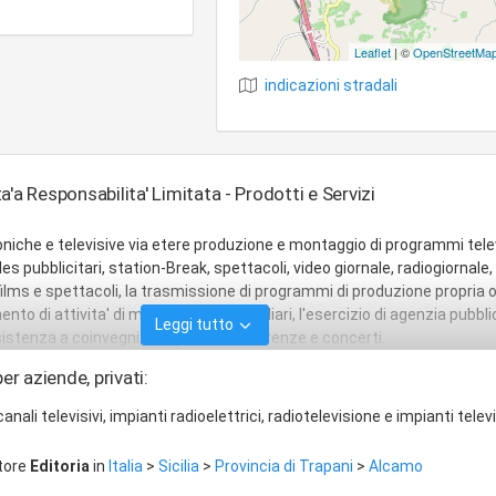
Leaflet
| ©
OpenStreetMa
indicazioni stradali
eta'a Responsabilita' Limitata - Prodotti e Servizi
iche e televisive via etere produzione e montaggio di programmi telev
gles pubblicitari, station-Break, spettacoli, video giornale, radiogiornale,
u films e spettacoli, la trasmissione di programmi di produzione propria 
ento di attivita' di mediazione immobiliari, l'esercizio di agenzia pubblic
Leggi tutto
istenza a coinvegni, congressi, conferenze e concerti.
er aziende, privati:
canali televisivi, impianti radioelettrici, radiotelevisione e impianti televi
ttore
Editoria
in
Italia
>
Sicilia
>
Provincia di Trapani
>
Alcamo