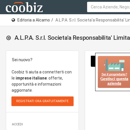
Editoria a Alcamo
A.L.P.A. S.r.l. Societa'a Responsabilita' L
A.L.P.A. S.r.l. Societa'a Responsabilita' Limi
Sei nuovo?
Coobiz ti aiuta a connetterti con
le
imprese italiane
: offerte,
opportunità e informazioni
aggiornate.
ACCEDI