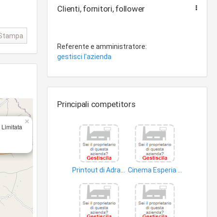
Clienti, fornitori, follower
Stampa
Referente e amministratore:
gestisci l'azienda
Principali competitors
×
' Limitata
Printout di Adragna Fabio
Cinema Esperia S.r.l
arti grafiche
film