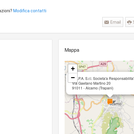
azioni?
Modifica contatti
Email
Mappa
+
−
A.L.P.A. S.r.l. Societa'a Responsabilita
Via Gaetano Martino 20
91011 - Alcamo (Trapani)