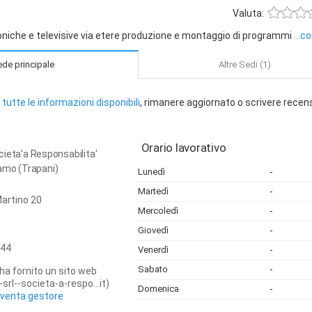
Valuta:
niche e televisive via etere produzione e montaggio di programmi
...c
de principale
Altre Sedi (1)
tutte le informazioni disponibili
, rimanere aggiornato o scrivere recen
Orario lavorativo
Societa'a Responsabilita'
amo (Trapani)
Lunedì
-
Martedì
-
artino 20
Mercoledì
-
Giovedì
-
44
Venerdì
-
Sabato
-
ha fornito un sito web
srl--societa-a-respo...it)
Domenica
-
iventa gestore