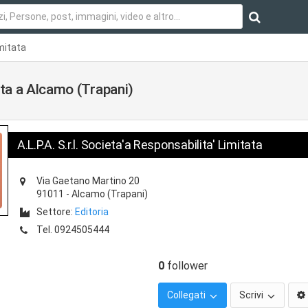
imitata
tata a Alcamo (Trapani)
A.L.P.A. S.r.l. Societa'a Responsabilita' Limitata
Via Gaetano Martino 20
91011
-
Alcamo
(Trapani)
Settore:
Editoria
Tel.
0924505444
0
follower
Collegati
Scrivi