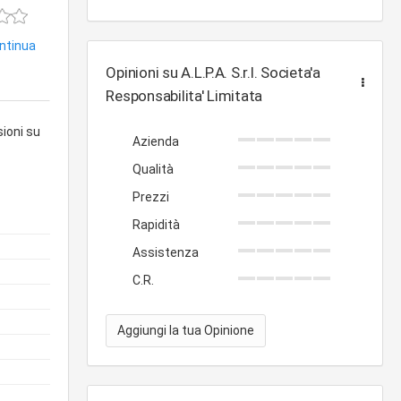
ontinua
Opinioni su A.L.P.A. S.r.l. Societa'a
Responsabilita' Limitata
sioni su
Azienda
Qualità
Prezzi
Rapidità
Assistenza
C.R.
Aggiungi la tua Opinione