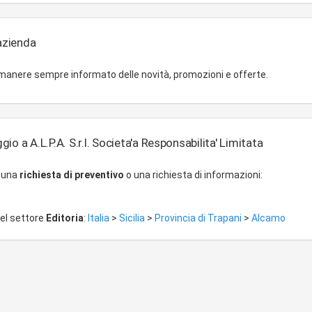
'azienda
imanere sempre informato delle novità, promozioni e offerte.
io a A.L.P.A. S.r.l. Societa'a Responsabilita' Limitata
r una
richiesta di preventivo
o una richiesta di informazioni:
del settore
Editoria
:
Italia
>
Sicilia
>
Provincia di Trapani
>
Alcamo