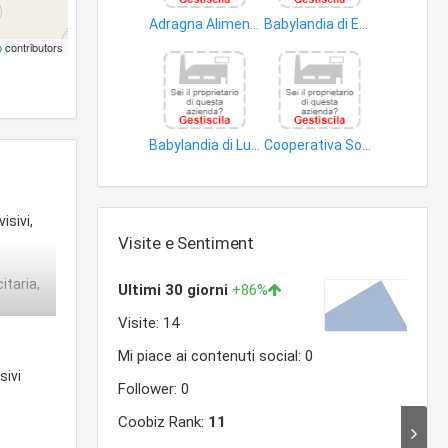
Adragna Alimenti Zootecnici S.r.l
Babylandia di Emiliano Rosanna & C. S.n.c
libri
spettacoli
p
contributors
Babylandia di Lucchese Enza & C. S.n.c
Cooperativa Sociale Benessere
spettacoli
spettacoli
isivi,
Visite e Sentiment
o
itaria,
sivi