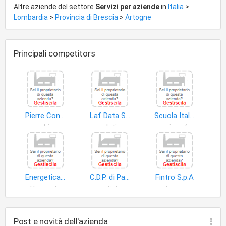
Altre aziende del settore
Servizi per aziende
in
Italia
>
Lombardia
>
Provincia di Brescia
>
Artogne
Principali competitors
Pierre Consulting S.r.l
Laf Data S.a.s. di Laffranchini A. & C
Scuola Italiana Sci Montecampione F.i.s.i.
macchine ufficio
dati
corsi professionali
Energetica di Pretto Giuseppe
C.D.P. di Parolini Elena e C. S.n.c
Fintro S.p.A
attrezzature commercio
pratiche
partecipazioni di controllo
Post e novità dell'azienda