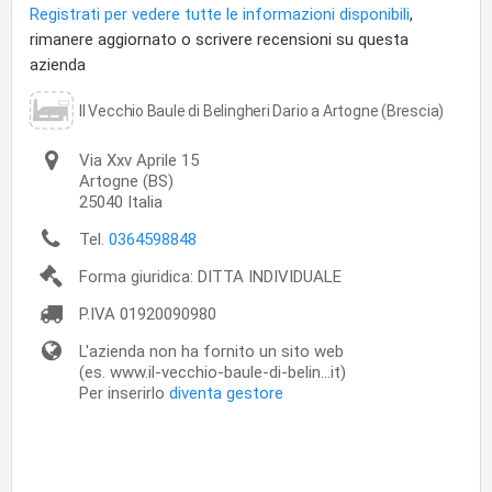
Registrati per vedere tutte le informazioni disponibili
,
rimanere aggiornato o scrivere recensioni su questa
azienda
Il Vecchio Baule di Belingheri Dario a Artogne (Brescia)
Via Xxv Aprile 15
Artogne
(BS)
25040
Italia
Tel.
0364598848
Forma giuridica: DITTA INDIVIDUALE
P.IVA
01920090980
L'azienda non ha fornito un sito web
(es. www.il-vecchio-baule-di-belin...it)
Per inserirlo
diventa gestore