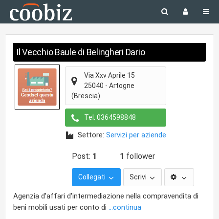
Il Vecchio Baule di Belingheri Dario
Via Xxv Aprile 15
25040
-
Artogne
(Brescia)
Tel.
0364598848
Settore:
Servizi per aziende
Post:
1
1
follower
Collegati
Scrivi
Agenzia d'affari d'intermediazione nella compravendita di
beni mobili usati per conto di
...continua