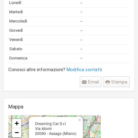
-
Lunedì
-
Martedì
-
Mercoledì
-
Giovedì
-
Venerdì
-
Sabato
-
Domenica
Conosci altre informazioni?
Modifica contatti
Email
Stampa
Mappa
×
+
Dreaming Car S.r.l
Via Idiomi
−
20090 - Assago (Milano)