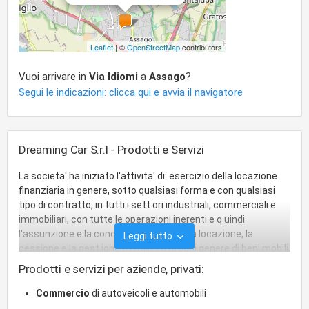
Leaflet
| ©
OpenStreetMap
contributors
Vuoi arrivare in
Via Idiomi
a
Assago
?
Segui le indicazioni: clicca qui e avvia il navigatore
Dreaming Car S.r.l - Prodotti e Servizi
La societa' ha iniziato l'attivita' di: esercizio della locazione
finanziaria in genere, sotto qualsiasi forma e con qualsiasi
tipo di contratto, in tutti i sett ori industriali, commerciali e
immobiliari, con tutte le operazioni inerenti e q uindi
l'assunzione e la concessione in uso o la locazione, la
Leggi tutto
cessione e la gest ione e l'utilizzo di ogni genere di beni mobili,
anche registrati o immateriali o immobili, sia direttamente
Prodotti e servizi per aziende, privati:
sia mediante l'assunzione di partecipazioni in soci eta'.
Commercio al dettaglio e all'ingrosso di auto, compresi
Commercio
di autoveicoli e automobili
ricambi e accessori. Commercio autoveicoli usati in conto