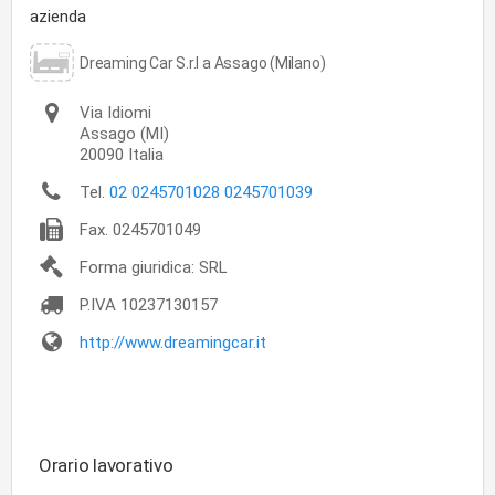
azienda
Dreaming Car S.r.l a Assago (Milano)
Via Idiomi
Assago
(MI)
20090
Italia
Tel.
02 0245701028 0245701039
Fax.
0245701049
Forma giuridica: SRL
P.IVA
10237130157
http://www.dreamingcar.it
Orario lavorativo