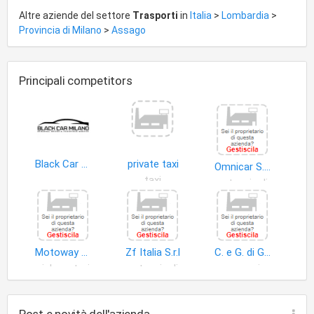
proprio e conto terzi in procura .
Altre aziende del settore
Trasporti
in
Italia
>
Lombardia
>
Provincia di Milano
>
Assago
Principali competitors
Black Car Milano
private taxi
Omnicar S.n.c. di Giuseppe Cerone & Maurizio Premoli
taxi
autoveicoli
Motoway S.r.l
Zf Italia S.r.l
C. e G. di Giuliano Pollesel S.a.s
ciclomotori
autoveicoli
accessori e ricambi autoveicoli