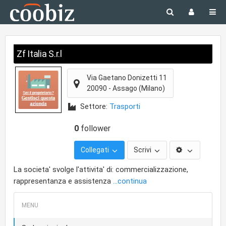
Zf Italia S.r.l
Via Gaetano Donizetti 11
20090
-
Assago
(Milano)
Settore:
Trasporti
0
follower
Collegati
Scrivi
La societa' svolge l'attivita' di: commercializzazione,
rappresentanza e assistenza
...continua