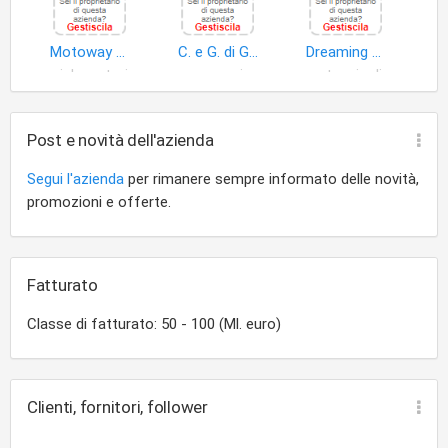
Motoway S.r.l
C. e G. di Giuliano Pollesel S.a.s
Dreaming Car S.r.l
ciclomotori
accessori e ricambi autoveicoli
autoveicoli
Post e novità dell'azienda
Segui l'azienda
per rimanere sempre informato delle novità,
promozioni e offerte.
Fatturato
Classe di fatturato: 50 - 100 (Ml. euro)
Clienti, fornitori, follower