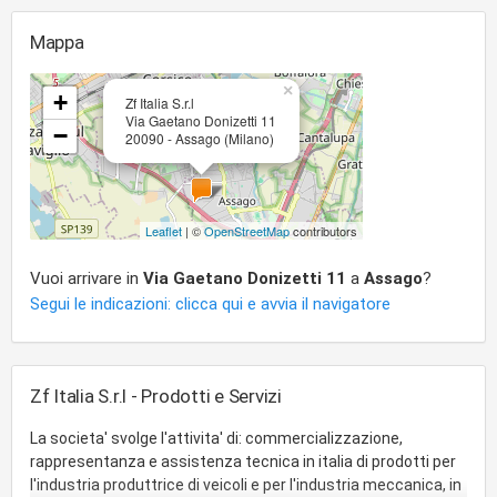
Mappa
×
+
Zf Italia S.r.l
Via Gaetano Donizetti 11
−
20090 - Assago (Milano)
Leaflet
| ©
OpenStreetMap
contributors
Vuoi arrivare in
Via Gaetano Donizetti 11
a
Assago
?
Segui le indicazioni: clicca qui e avvia il navigatore
Zf Italia S.r.l - Prodotti e Servizi
La societa' svolge l'attivita' di: commercializzazione,
rappresentanza e assistenza tecnica in italia di prodotti per
l'industria produttrice di veicoli e per l'industria meccanica, in