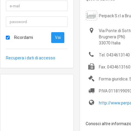
Perpack S.r.l a B
Via Ponte di Sott
Brugnera
(PN)
Ricordami
33070
Italia
Tel.
0434613140
Recupera i dati di accesso
Fax.
0434613160
Forma giuridica: 
P.IVA
011819909
http://www.perpa
Conosci altre informazi