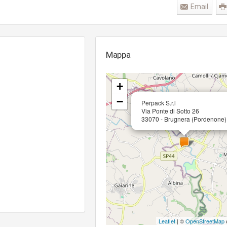
Email
Mappa
+
−
Perpack S.r.l
Via Ponte di Sotto 26
33070 - Brugnera (Pordenone)
Leaflet
| ©
OpenStreetMap