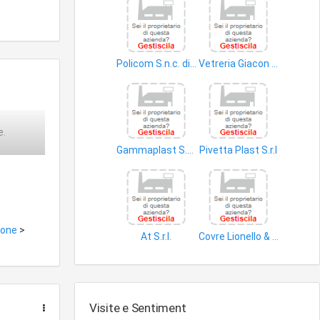
Policom S.n.c. di Talevi Maria Rosanna & C
Vetreria Giacon Luigi S.r.l
imballaggi in plastica
vetro piano
e.
Gammaplast S.a.s. di Brunetta Cristiano e Pol Bodetto Mauro
Pivetta Plast S.r.l
articoli plastica
articoli plastica
none
>
At S.r.l.
Covre Lionello & C. S.n.c
vetro piano
fertilizzanti
Visite e Sentiment