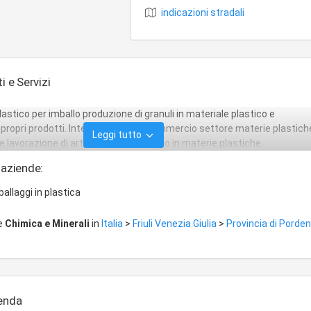
indicazioni stradali
i e Servizi
astico per imballo produzione di granuli in materiale plastico e
propri prodotti. Intermediario del commercio settore materie plastich
Leggi tutto
 lavorazione di articoli per imballaggio in materie plastiche.
 aziende:
ballaggi in plastica
re
Chimica e Minerali
in
Italia
>
Friuli Venezia Giulia
>
Provincia di Porde
ienda