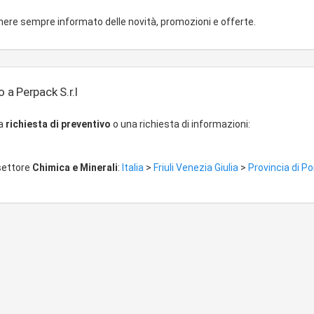
ere sempre informato delle novità, promozioni e offerte.
 a Perpack S.r.l
na
richiesta di preventivo
o una richiesta di informazioni:
 settore
Chimica e Minerali
:
Italia
>
Friuli Venezia Giulia
>
Provincia di 