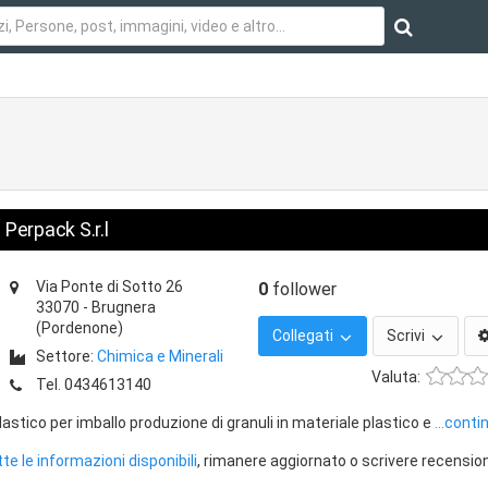
Perpack S.r.l
Via Ponte di Sotto 26
0
follower
33070
-
Brugnera
(Pordenone)
Collegati
Scrivi
Settore:
Chimica e Minerali
Valuta:
Tel.
0434613140
astico per imballo produzione di granuli in materiale plastico e
...conti
te le informazioni disponibili
, rimanere aggiornato o scrivere recension