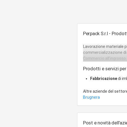
Perpack S.r.l - Prodott
Lavorazione materiale pl
commercializzazione di 
Commercio all'ingrosso e
Prodotti e servizi per
Fabbricazione
di im
Altre aziende del setto
Brugnera
Post e novità dell'az