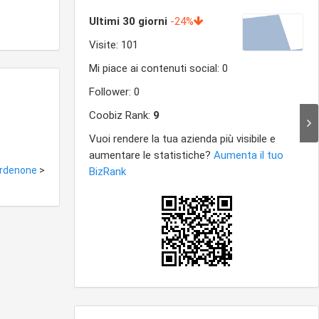
Pordenone
>