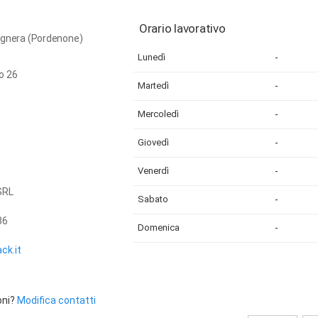
Orario lavorativo
rugnera (Pordenone)
Lunedì
-
o 26
Martedì
-
Mercoledì
-
Giovedì
-
Venerdì
-
SRL
Sabato
-
36
Domenica
-
ck.it
oni?
Modifica contatti